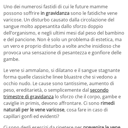
Uno dei numerosi fastidi di cui le future mamme
possono soffrire
in gravidanza
sono le fatidiche vene
varicose. Un disturbo causato dalla circolazione del
sangue molto appesantita dallo sforzo doppio
dell’organismo, e negli ultimi mesi dal peso del bambino
e del pancione. Non è solo un problema di estetica, ma
un vero e proprio disturbo a volte anche insidioso che
provoca una sensazione di pesantezza e gonfiore delle
gambe.
Le vene si ammalano, si dilatano e il sangue stagnante
forma quelle classiche linee bluastre che si vedono a
occhio nudo. Le cause sono tantissime, aumento di
peso, ereditarietà, o semplicemente dal
secondo
trimestre di gravidanza
lo sforzo che il corpo, gambe e
caviglie in primis, devono affrontare. Ci sono
rimedi
naturali per le vene varicose
, cosa fare in caso di
capillari gonfi ed evidenti?
Ci sono degli esercizi da ripetere per
prevenire le vene