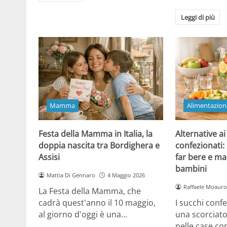
Leggi di più
Mamma
Alimentazion
Festa della Mamma in Italia, la
Alternative ai
doppia nascita tra Bordighera e
confezionati:
Assisi
far bere e ma
bambini
Mattia Di Gennaro
4 Maggio 2026
Raffaele Moauro
La Festa della Mamma, che
cadrà quest'anno il 10 maggio,
I succhi conf
al giorno d'oggi è una…
una scorciat
nelle case co