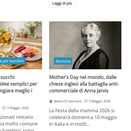
Leggi di più
e per bambini
Mamma
 succhi
Mother’s Day nel mondo, dalle
 idee semplici per
chiese inglesi alla battaglia anti-
ngiare meglio i
commerciale di Anna Jarvis
Mattia Di Gennaro
3 Maggio 2026
3 Maggio 2026
La Festa della mamma 2026 si
ezionati restano
celebrerà domenica 10 maggio
oia molto comune
in Italia e in molti…
n bambini: sono