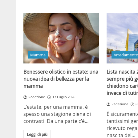
Mamma
Arredament
Benessere olistico in estate: una
Lista nascita
nuova idea di bellezza per la
sempre più gen
mamma
chiedono cart
invece di tut
Redazione
17 Luglio 2026
Redazione
8
L’estate, per una mamma, è
spesso una stagione piena di
È sicuramente
contrasti. Da una parte c’è…
tantissimi gen
ricevuto regal
Leggi di più
nascita del…