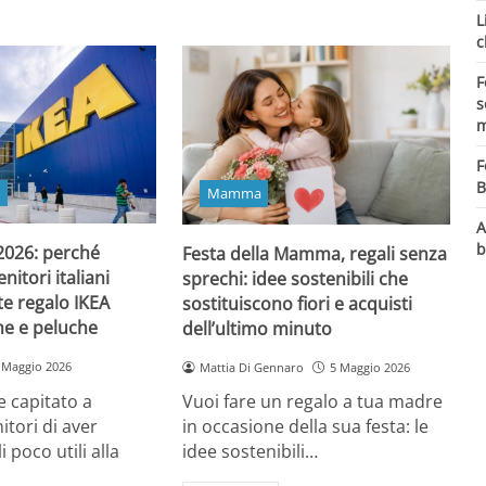
L
c
F
s
m
F
B
o
Mamma
A
b
 2026: perché
Festa della Mamma, regali senza
itori italiani
sprechi: idee sostenibili che
e regalo IKEA
sostituiscono fiori e acquisti
ine e peluche
dell’ultimo minuto
 Maggio 2026
Mattia Di Gennaro
5 Maggio 2026
 capitato a
Vuoi fare un regalo a tua madre
itori di aver
in occasione della sua festa: le
i poco utili alla
idee sostenibili…