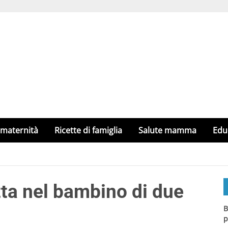
 maternità
Ricette di famiglia
Salute mamma
Edu
tta nel bambino di due
B
p