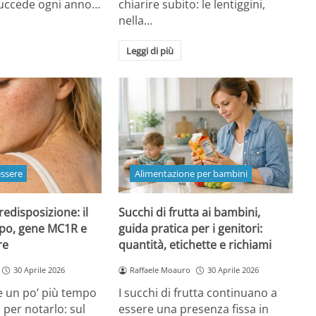
 succede ogni anno…
chiarire subito: le lentiggini,
nella…
Leggi di più
essere
Alimentazione per bambini
redisposizione: il
Succhi di frutta ai bambini,
ipo, gene MC1R e
guida pratica per i genitori:
re
quantità, etichette e richiami
30 Aprile 2026
Raffaele Moauro
30 Aprile 2026
e un po’ più tempo
I succhi di frutta continuano a
a per notarlo: sul
essere una presenza fissa in