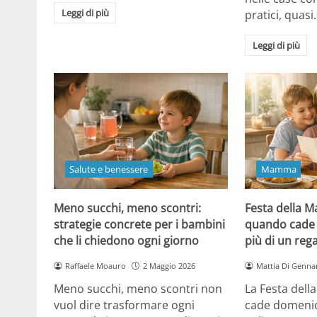
Leggi di più
pratici, quasi
Leggi di più
Salute e benessere
Mamma
Meno succhi, meno scontri:
Festa della 
strategie concrete per i bambini
quando cade 
che li chiedono ogni giorno
più di un reg
Raffaele Moauro
2 Maggio 2026
Mattia Di Genna
Meno succhi, meno scontri non
La Festa del
vuol dire trasformare ogni
cade domenic