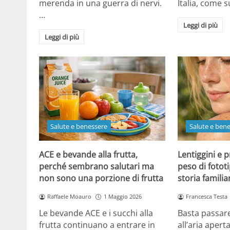
merenda in una guerra di nervi.
Italia, come
…
Leggi di più
Leggi di più
Salute e benessere
Salute e ben
ACE e bevande alla frutta,
Lentiggini e p
perché sembrano salutari ma
peso di fotot
non sono una porzione di frutta
storia familia
Raffaele Moauro
1 Maggio 2026
Francesca Testa
Le bevande ACE e i succhi alla
Basta passar
frutta continuano a entrare in
all’aria apert