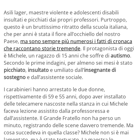
Asili lager, maestre violente e adolescenti disabili
insultati e picchiati dai propri professori. Purtroppo,
questo è un bruttissimo ritratto della scuola italiana,
che per anni è stata il fiore all’occhiello del nostro
Paese,
ma sono sempre più numerosi i fatti di cronaca
che raccontano storie tremende
. Il protagonista di oggi
è Michele, un ragazzo di 15 anni che soffre di
autismo
.
Secondo le prime indagini, per almeno sei mesi è stato
picchiato
,
insultato
e umiliato dall’
insegnante di
sostegno
e dall’assistente sociale.
I carabinieri hanno arrestato le due donne,
rispettivamente di 59 e 55 anni, dopo aver installato
delle telecamere nascoste nella stanza in cui Michele
faceva lezione assistito dalla professoressa e
dall’assistente. Il Grande Fratello non ha perso un
minuto, registrando delle scene davvero tremende. Ma
cosa succedeva in quella classe? Michele non si è mai
lamentato, ma è stato torturato. La maestra lo