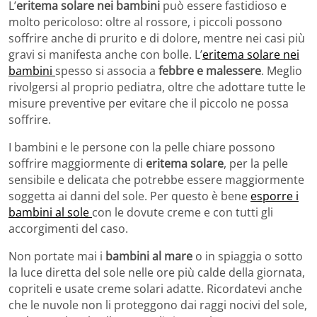
L’
eritema solare nei bambini
può essere fastidioso e
molto pericoloso: oltre al rossore, i piccoli possono
soffrire anche di prurito e di dolore, mentre nei casi più
gravi si manifesta anche con bolle. L’
eritema solare nei
bambini
spesso si associa a
febbre e malessere
. Meglio
rivolgersi al proprio pediatra, oltre che adottare tutte le
misure preventive per evitare che il piccolo ne possa
soffrire.
I bambini e le persone con la pelle chiare possono
soffrire maggiormente di
eritema solare
, per la pelle
sensibile e delicata che potrebbe essere maggiormente
soggetta ai danni del sole. Per questo è bene
esporre i
bambini al sole
con le dovute creme e con tutti gli
accorgimenti del caso.
Non portate mai i
bambini al mare
o in spiaggia o sotto
la luce diretta del sole nelle ore più calde della giornata,
copriteli e usate creme solari adatte. Ricordatevi anche
che le nuvole non li proteggono dai raggi nocivi del sole,