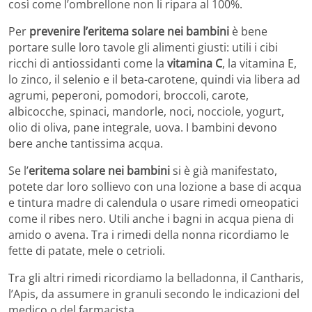
così come l’ombrellone non li ripara al 100%.
Per
prevenire l’eritema solare nei bambini
è bene
portare sulle loro tavole gli alimenti giusti: utili i cibi
ricchi di antiossidanti come la
vitamina C
, la vitamina E,
lo zinco, il selenio e il beta-carotene, quindi via libera ad
agrumi, peperoni, pomodori, broccoli, carote,
albicocche, spinaci, mandorle, noci, nocciole, yogurt,
olio di oliva, pane integrale, uova. I bambini devono
bere anche tantissima acqua.
Se l’
eritema solare nei bambini
si è già manifestato,
potete dar loro sollievo con una lozione a base di acqua
e tintura madre di calendula o usare rimedi omeopatici
come il ribes nero. Utili anche i bagni in acqua piena di
amido o avena. Tra i rimedi della nonna ricordiamo le
fette di patate, mele o cetrioli.
Tra gli altri rimedi ricordiamo la belladonna, il Cantharis,
l’Apis, da assumere in granuli secondo le indicazioni del
medico o del farmacista.