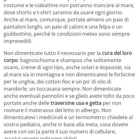
costume e le ciabattine non potranno mancare al mare,
dove shorts e t-shirt saranno da usare ogni giorno.
Anche al mare, comunque, portate almeno un paio di
pantaloni lunghi, un paio di calzini e una felpa o un
giubbottino, perché le condizioni meteo sono sempre
imprevediili.
Non dimenticate tutto il necessario per la
cura del loro
corpo
: bagnoschiuma e shampoo che solitamente
usano, creme di ogni tipo, anche solari e doposole, sia
al mare sia in montagna e non dimenticatevi le forbicine
per le unghie, dei cotton fioc e un po’ di olio di
mandorle, un toccasana sempre. Non dimenticate
anche eventuali pannolini e se glielo avete tolto da poco
portate anche delle
traversine usa e getta
per non
rovinare il materasso del letto in albergo. Non
dimenticatevi i medicinali e un termometro: chiedete al
vostro pediatra, anche in base alla meta, cosa dovete
avere con voi (a parte il suo numero di cellulare,
assolutamente indispensabile!).