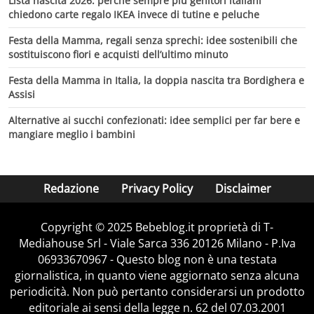
Lista nascita 2026: perché sempre più genitori italiani
chiedono carte regalo IKEA invece di tutine e peluche
Festa della Mamma, regali senza sprechi: idee sostenibili che
sostituiscono fiori e acquisti dell’ultimo minuto
Festa della Mamma in Italia, la doppia nascita tra Bordighera e
Assisi
Alternative ai succhi confezionati: idee semplici per far bere e
mangiare meglio i bambini
Redazione
Privacy Policy
Disclaimer
Copyright © 2025 Bebeblog.it proprietà di T-
Mediahouse Srl - Viale Sarca 336 20126 Milano - P.Iva
06933670967 - Questo blog non è una testata
giornalistica, in quanto viene aggiornato senza alcuna
periodicità. Non può pertanto considerarsi un prodotto
editoriale ai sensi della legge n. 62 del 07.03.2001