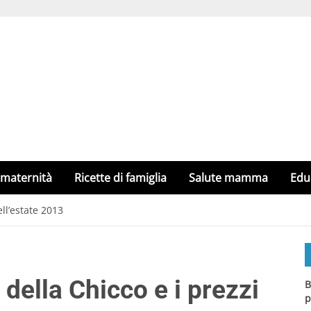
 maternità
Ricette di famiglia
Salute mamma
Edu
ll’estate 2013
della Chicco e i prezzi
B
p