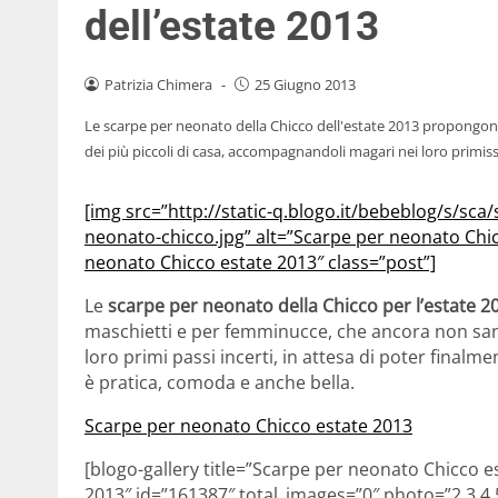
dell’estate 2013
Patrizia Chimera
-
25 Giugno 2013
Le scarpe per neonato della Chicco dell'estate 2013 propongono 
dei più piccoli di casa, accompagnandoli magari nei loro primiss
[img src=”http://static-q.blogo.it/bebeblog/s/sc
neonato-chicco.jpg” alt=”Scarpe per neonato Chic
neonato Chicco estate 2013″ class=”post”]
Le
scarpe per neonato della Chicco per l’estate 
maschietti e per femminucce, che ancora non s
loro primi passi incerti, in attesa di poter finalm
è pratica, comoda e anche bella.
Scarpe per neonato Chicco estate 2013
[blogo-gallery title=”Scarpe per neonato Chicco 
2013″ id=”161387″ total_images=”0″ photo=”2,3,4,