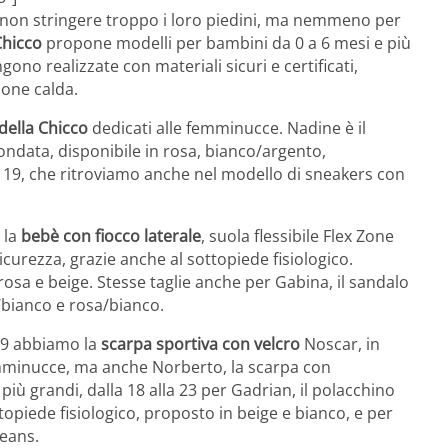
 non stringere troppo i loro piedini, ma nemmeno per
Chicco
propone modelli per bambini da 0 a 6 mesi e più
engono realizzate con materiali sicuri e certificati,
ione calda.
della Chicco
dedicati alle femminucce. Nadine è il
ondata, disponibile in rosa, bianco/argento,
la 19, che ritroviamo anche nel modello di sneakers con
 la
bebè con fiocco laterale
, suola flessibile Flex Zone
urezza, grazie anche al sottopiede fisiologico.
, rosa e beige. Stesse taglie anche per Gabina, il sandalo
e/bianco e rosa/bianco.
 19 abbiamo la
scarpa sportiva con velcro
Noscar, in
emminucce, ma anche Norberto, la scarpa con
iù grandi, dalla 18 alla 23 per Gadrian, il polacchino
topiede fisiologico, proposto in beige e bianco, e per
jeans.