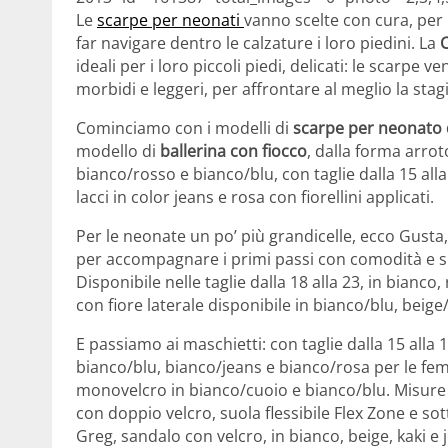
Le
scarpe per neonati
vanno scelte con cura, per
far navigare dentro le calzature i loro piedini. La
ideali per i loro piccoli piedi, delicati: le scarpe v
morbidi e leggeri, per affrontare al meglio la stag
Cominciamo con i modelli di
scarpe per neonato 
modello di
ballerina con fiocco
, dalla forma arrot
bianco/rosso e bianco/blu, con taglie dalla 15 al
lacci in color jeans e rosa con fiorellini applicati.
Per le neonate un po’ più grandicelle, ecco Gusta,
per accompagnare i primi passi con comodità e sic
Disponibile nelle taglie dalla 18 alla 23, in bianco
con fiore laterale disponibile in bianco/blu, beig
E passiamo ai maschietti: con taglie dalla 15 alla
bianco/blu, bianco/jeans e bianco/rosa per le f
monovelcro in bianco/cuoio e bianco/blu. Misure p
con doppio velcro, suola flessibile Flex Zone e sot
Greg, sandalo con velcro, in bianco, beige, kaki e 