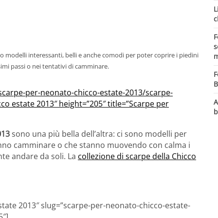
L
c
F
s
modelli interessanti, belli e anche comodi per poter coprire i piedini
m
imi passi o nei tentativi di camminare.
F
B
a/scarpe-per-neonato-chicco-estate-2013/scarpe-
A
co estate 2013″ height=”205″ title=”Scarpe per
b
2013
sono una più bella dell’altra: ci sono modelli per
anno camminare o che stanno muovendo con calma i
ente andare da soli. La
collezione di scarpe della Chicco
estate 2013″ slug=”scarpe-per-neonato-chicco-estate-
5″]