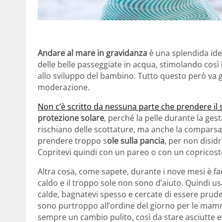
Andare al mare in gravidanza
è una splendida ide
delle belle passeggiate in acqua, stimolando così 
allo sviluppo del bambino. Tutto questo però va g
moderazione.
Non c’è scritto da nessuna parte che prendere il 
protezione solare
, perché la pelle durante la ges
rischiano delle scottature, ma anche la comparsa 
prendere troppo s
ole sulla pancia
, per non disidr
Copritevi quindi con un pareo o con un copricostu
Altra cosa, come sapete, durante i nove mesi è fac
caldo e il troppo sole non sono d’aiuto. Quindi u
calde, bagnatevi spesso e cercate di essere prudent
sono purtroppo all’ordine del giorno per le mam
sempre un cambio pulito, così da stare asciutte e 