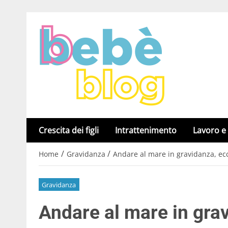
Crescita dei figli
Intrattenimento
Lavoro e
/
/
Home
Gravidanza
Andare al mare in gravidanza, ecc
Gravidanza
Andare al mare in grav