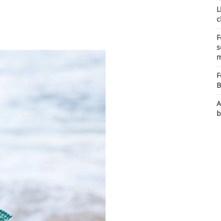
L
c
F
s
m
F
B
A
b