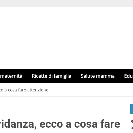
 maternità
Ricette di famiglia
Salute mamma
Edu
o a cosa fare attenzione
idanza, ecco a cosa fare
B
p