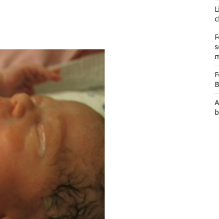
L
c
F
s
m
F
B
A
b