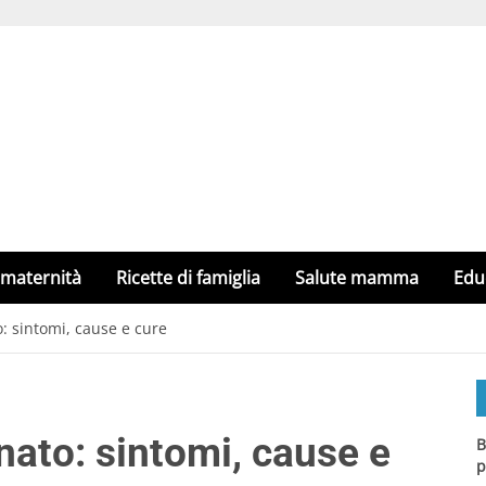
 maternità
Ricette di famiglia
Salute mamma
Edu
o: sintomi, cause e cure
onato: sintomi, cause e
B
p