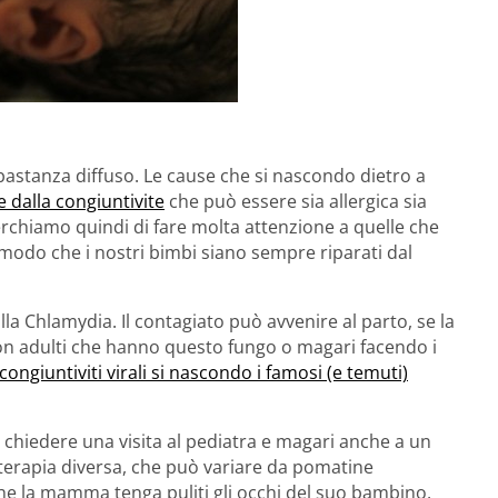
stanza diffuso. Le cause che si nascondo dietro a
e dalla congiuntivite
che può essere sia allergica sia
rchiamo quindi di fare molta attenzione a quelle che
 modo che i nostri bimbi siano sempre riparati dal
la Chlamydia. Il contagiato può avvenire al parto, se la
 adulti che hanno questo fungo o magari facendo i
 congiuntiviti virali si nascondo i famosi (e temuti)
 chiedere una visita al pediatra e magari anche a un
 terapia diversa, che può variare da pomatine
 che la mamma tenga puliti gli occhi del suo bambino,