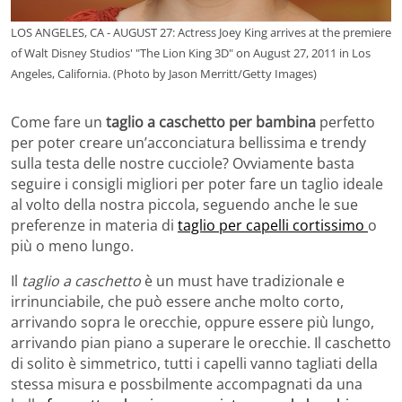
LOS ANGELES, CA - AUGUST 27: Actress Joey King arrives at the premiere
of Walt Disney Studios' "The Lion King 3D" on August 27, 2011 in Los
Angeles, California. (Photo by Jason Merritt/Getty Images)
Come fare un
taglio a caschetto per bambina
perfetto
per poter creare un’acconciatura bellissima e trendy
sulla testa delle nostre cucciole? Ovviamente basta
seguire i consigli migliori per poter fare un taglio ideale
al volto della nostra piccola, seguendo anche le sue
preferenze in materia di
taglio per capelli cortissimo
o
più o meno lungo.
Il
taglio a caschetto
è un must have tradizionale e
irrinunciabile, che può essere anche molto corto,
arrivando sopra le orecchie, oppure essere più lungo,
arrivando pian piano a superare le orecchie. Il caschetto
di solito è simmetrico, tutti i capelli vanno tagliati della
stessa misura e possbilmente accompagnati da una