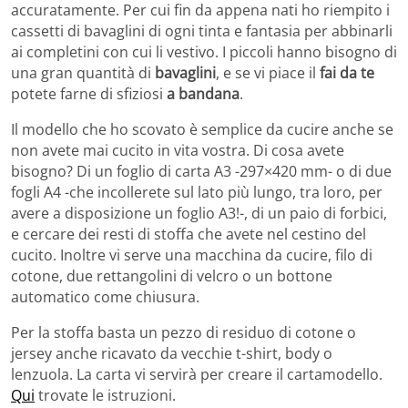
accuratamente. Per cui fin da appena nati ho riempito i
cassetti di bavaglini di ogni tinta e fantasia per abbinarli
ai completini con cui li vestivo. I piccoli hanno bisogno di
una gran quantità di
bavaglini
, e se vi piace il
fai da te
potete farne di sfiziosi
a bandana
.
Il modello che ho scovato è semplice da cucire anche se
non avete mai cucito in vita vostra. Di cosa avete
bisogno? Di un foglio di carta A3 -297×420 mm- o di due
fogli A4 -che incollerete sul lato più lungo, tra loro, per
avere a disposizione un foglio A3!-, di un paio di forbici,
e cercare dei resti di stoffa che avete nel cestino del
cucito. Inoltre vi serve una macchina da cucire, filo di
cotone, due rettangolini di velcro o un bottone
automatico come chiusura.
Per la stoffa basta un pezzo di residuo di cotone o
jersey anche ricavato da vecchie t-shirt, body o
lenzuola. La carta vi servirà per creare il cartamodello.
Qui
trovate le istruzioni.