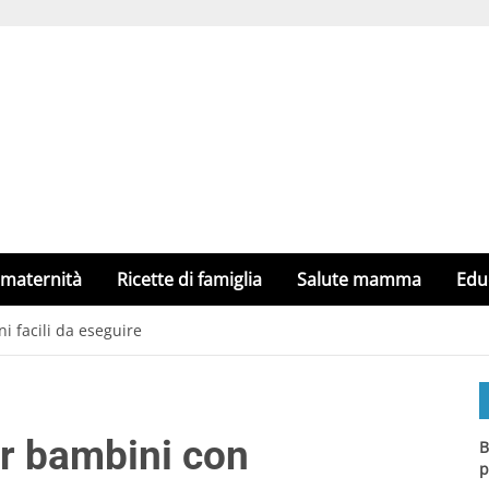
 maternità
Ricette di famiglia
Salute mamma
Edu
i facili da eseguire
er bambini con
B
p