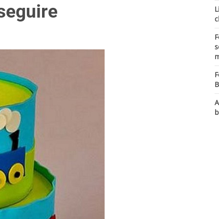
eseguire
L
c
F
s
m
F
B
A
b