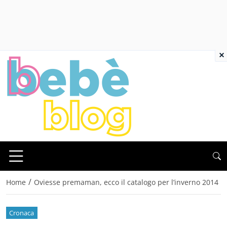
×
/
Home
Oviesse premaman, ecco il catalogo per l’inverno 2014
Cronaca