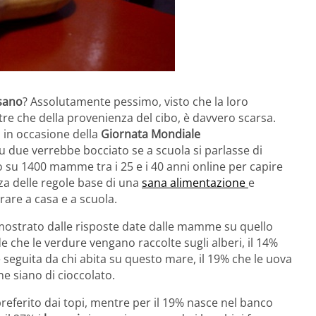
 sano
? Assolutamente pessimo, visto che la loro
tre che della provenienza del cibo, è davvero scarsa.
o in occasione della
Giornata Mondiale
u due verrebbe bocciato se a scuola si parlasse di
 su 1400 mamme tra i 25 e i 40 anni online per capire
enza delle regole base di una
sana alimentazione
e
vorare a casa e a scuola.
imostrato dalle risposte date dalle mamme su quello
de che le verdure vengano raccolte sugli alberi, il 14%
 seguita da chi abita su questo mare, il 19% che le uova
e siano di cioccolato.
o preferito dai topi, mentre per il 19% nasce nel banco