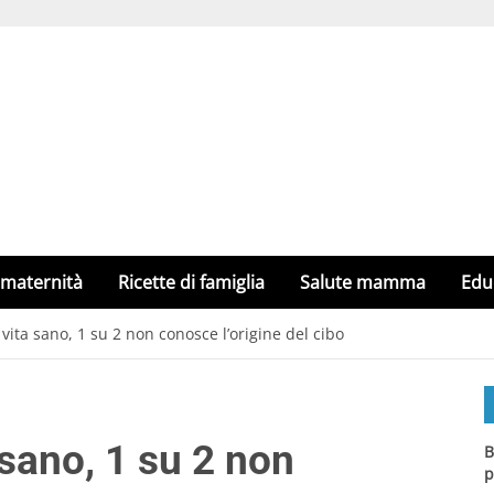
 maternità
Ricette di famiglia
Salute mamma
Edu
 vita sano, 1 su 2 non conosce l’origine del cibo
 sano, 1 su 2 non
B
p