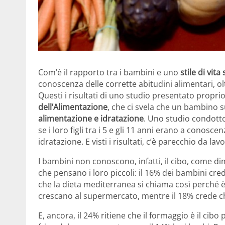
Com’è il rapporto tra i bambini e uno
stile di vita
conoscenza delle corrette abitudini alimentari, ol
Questi i risultati di uno studio presentato propri
dell’Alimentazione
, che ci svela che un bambino s
alimentazione e idratazione
. Uno studio condotto
se i loro figli tra i 5 e gli 11 anni erano a conosc
idratazione. E visti i risultati, c’è parecchio da la
I bambini non conoscono, infatti, il cibo, come d
che pensano i loro piccoli: il 16% dei bambini cre
che la dieta mediterranea si chiama così perché è
crescano al supermercato, mentre il 18% crede ch
E, ancora, il 24% ritiene che il formaggio è il cib