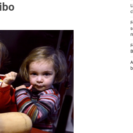
cibo
L
c
F
s
m
F
B
A
b