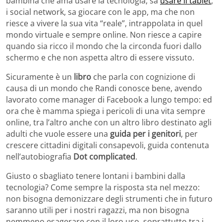
bambina che ama usare la tecnologia, sa
usare il tablet
,
i social network, sa giocare con le app, ma che non
riesce a vivere la sua vita “reale”, intrappolata in quel
mondo virtuale e sempre online. Non riesce a capire
quando sia ricco il mondo che la circonda fuori dallo
schermo e che non aspetta altro di essere vissuto.
Sicuramente è un
libro
che parla con cognizione di
causa di un mondo che Randi conosce bene, avendo
lavorato come manager di Facebook a lungo tempo: ed
ora che è mamma spiega i pericoli di una vita sempre
online, tra l’altro anche con un altro libro destinato agli
adulti che vuole essere una
guida per i genitori
, per
crescere cittadini digitali consapevoli, guida contenuta
nell’autobiografia
Dot complicated
.
Giusto o sbagliato tenere lontani i bambini dalla
tecnologia? Come sempre la risposta sta nel mezzo:
non bisogna demonizzare degli strumenti che in futuro
saranno utili per i nostri ragazzi, ma non bisogna
nemmeno esagerare con il loro uso, soprattutto tra i