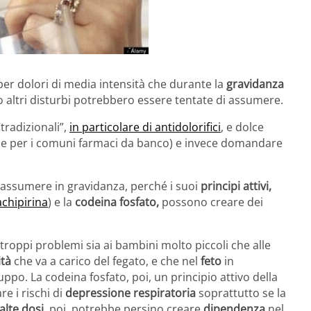
er dolori di media intensità che durante la
gravidanza
 altri disturbi potrebbero essere tentate di assumere.
tradizionali”,
in particolare di antidolorifici
, e dolce
e per i comuni farmaci da banco) e invece domandare
e assumere in gravidanza, perché i suoi
principi attivi,
achipirina
) e la
codeina fosfato,
possono creare dei
roppi problemi sia ai bambini molto piccoli che alle
ità
che va a carico del fegato, e che nel
feto
in
ppo. La codeina fosfato, poi, un principio attivo della
e i rischi di
depressione respiratoria
soprattutto se la
alte dosi
, poi, potrebbe persino creare
dipendenza
nel