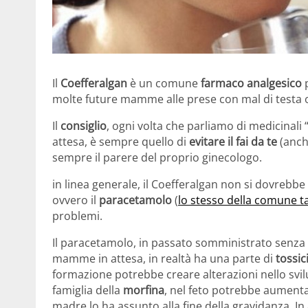
Il
Coefferalgan
è un comune
farmaco analgesico
p
molte future mamme alle prese con mal di testa o
Il
consiglio
, ogni volta che parliamo di medicinali “
attesa, è sempre quello di
evitare il fai da te
(anch
sempre il parere del proprio ginecologo.
in linea generale, il Coefferalgan non si dovrebb
ovvero il
paracetamolo
(
lo stesso della comune t
problemi.
Il paracetamolo, in passato somministrato senza t
mamme in attesa, in realtà ha una parte di
tossic
formazione potrebbe creare alterazioni nello svilu
famiglia della
morfina
, nel feto potrebbe aumentar
madre lo ha assunto alla fine della gravidanza. In