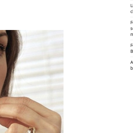
L
c
F
s
m
F
B
A
b