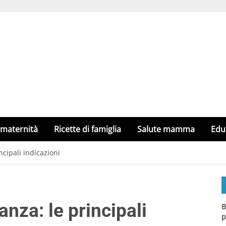
 maternità
Ricette di famiglia
Salute mamma
Edu
ncipali indicazioni
nza: le principali
B
p