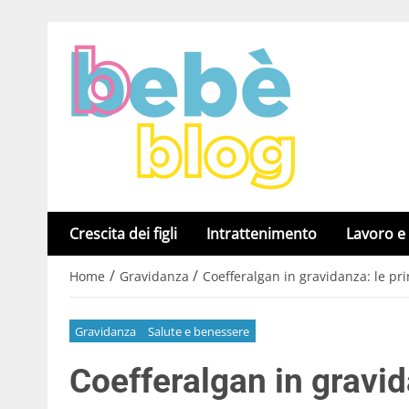
Crescita dei figli
Intrattenimento
Lavoro e
/
/
Home
Gravidanza
Coefferalgan in gravidanza: le pri
Gravidanza
Salute e benessere
Coefferalgan in gravida