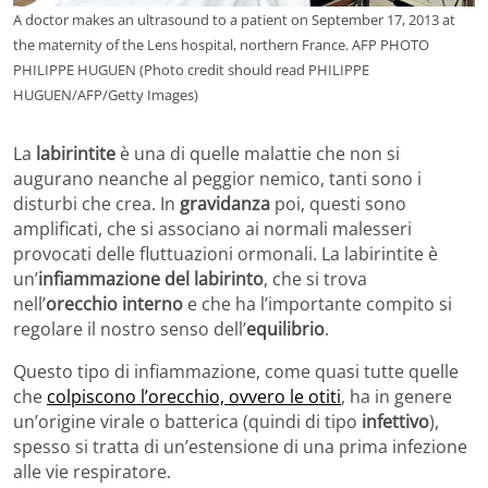
A doctor makes an ultrasound to a patient on September 17, 2013 at
the maternity of the Lens hospital, northern France. AFP PHOTO
PHILIPPE HUGUEN (Photo credit should read PHILIPPE
HUGUEN/AFP/Getty Images)
La
labirintite
è una di quelle malattie che non si
augurano neanche al peggior nemico, tanti sono i
disturbi che crea. In
gravidanza
poi, questi sono
amplificati, che si associano ai normali malesseri
provocati delle fluttuazioni ormonali. La labirintite è
un’
infiammazione del labirinto
, che si trova
nell’
orecchio interno
e che ha l’importante compito si
regolare il nostro senso dell’
equilibrio
.
Questo tipo di infiammazione, come quasi tutte quelle
che
colpiscono l’orecchio, ovvero le otiti
, ha in genere
un’origine virale o batterica (quindi di tipo
infettivo
),
spesso si tratta di un’estensione di una prima infezione
alle vie respiratore.