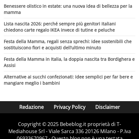
Benessere olistico in estate: una nuova idea di bellezza per la
mamma
Lista nascita 2026: perché sempre più genitori italiani
chiedono carte regalo IKEA invece di tutine e peluche
Festa della Mamma, regali senza sprechi: idee sostenibili che
sostituiscono fiori e acquisti dell’ultimo minuto
Festa della Mamma in Italia, la doppia nascita tra Bordighera e
Assisi
Alternative ai succhi confezionati: idee semplici per far bere e
mangiare meglio i bambini
Redazione
Privacy Policy
Disclaimer
Copyright © 2025 Bebeblog.it proprietà di T-
Mediahouse Srl - Viale Sarca 336 20126 Milano - P.Iva
06933670967 - Questo blog non è una testata