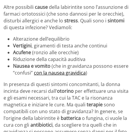
Altre possibili
cause
della labirintite sono l’assunzione di
farmaci ortotossici (che sono dannosi per le orecchie),
disturbi allergici e anche lo
stress
. Quali sono i
sintomi
di questa infezione? Vediamoli:
Alterazione dell’equilibrio
Vertigini
, giramenti di testa anche continui
Acufene
(ronzio alle orecchie)
Riduzione della capacità auditiva
Nausea e vomito
(che in gravidanza possono essere
“confusi”
con la nausea gravidica
)
In presenza di questi sintomi concomitanti, la donna
incinta deve recarsi dall’
otorino
per effettuare una visita
e gli esami necessari, tra cui la TAC e la risonanza
magnetica e iniziare le cure. Ma quali
terapie
sono
compatibili con uno stato di gravidanza? In genere, se
l’origine della labirintite è
batterica
o fungina, ci vuole la
cura con gli
antibiotici
, da scegliere tra quelli che in
gravidanza si possono assumere senza danni per il feto.