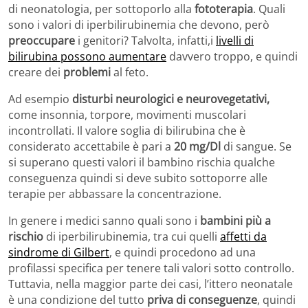
di neonatologia, per sottoporlo alla
fototerapia
. Quali
sono i valori di iperbilirubinemia che devono, però
preoccupare
i genitori? Talvolta, infatti,i
livelli di
bilirubina possono aumentare
davvero troppo, e quindi
creare dei
problemi
al feto.
Ad esempio
disturbi neurologici e neurovegetativi,
come insonnia, torpore, movimenti muscolari
incontrollati. Il valore soglia di bilirubina che è
considerato accettabile è pari a
20 mg/Dl
di sangue. Se
si superano questi valori il bambino rischia qualche
conseguenza quindi si deve subito sottoporre alle
terapie per abbassare la concentrazione.
In genere i medici sanno quali sono i
bambini più a
rischio
di iperbilirubinemia, tra cui quelli
affetti da
sindrome di Gilbert
, e quindi procedono ad una
profilassi specifica per tenere tali valori sotto controllo.
Tuttavia, nella maggior parte dei casi, l’ittero neonatale
è una condizione del tutto
priva di conseguenze
, quindi