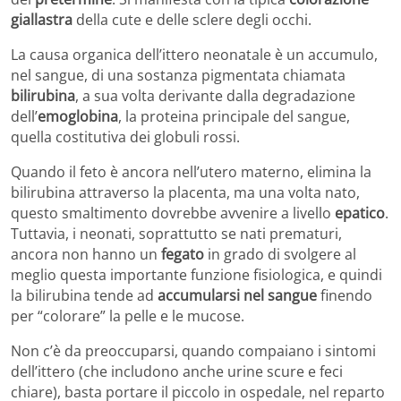
giallastra
della cute e delle sclere degli occhi.
La causa organica dell’ittero neonatale è un accumulo,
nel sangue, di una sostanza pigmentata chiamata
bilirubina
, a sua volta derivante dalla degradazione
dell’
emoglobina
, la proteina principale del sangue,
quella costitutiva dei globuli rossi.
Quando il feto è ancora nell’utero materno, elimina la
bilirubina attraverso la placenta, ma una volta nato,
questo smaltimento dovrebbe avvenire a livello
epatico
.
Tuttavia, i neonati, soprattutto se nati prematuri,
ancora non hanno un
fegato
in grado di svolgere al
meglio questa importante funzione fisiologica, e quindi
la bilirubina tende ad
accumularsi nel sangue
finendo
per “colorare” la pelle e le mucose.
Non c’è da preoccuparsi, quando compaiano i sintomi
dell’ittero (che includono anche urine scure e feci
chiare), basta portare il piccolo in ospedale, nel reparto