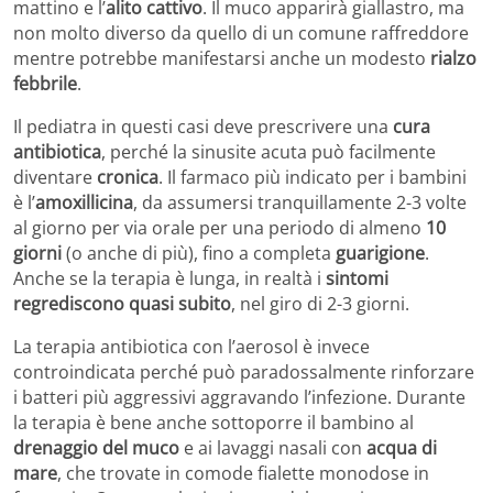
mattino e l’
alito cattivo
. Il muco apparirà giallastro, ma
non molto diverso da quello di un comune raffreddore
mentre potrebbe manifestarsi anche un modesto
rialzo
febbrile
.
Il pediatra in questi casi deve prescrivere una
cura
antibiotica
, perché la sinusite acuta può facilmente
diventare
cronica
. Il farmaco più indicato per i bambini
è l’
amoxillicina
, da assumersi tranquillamente 2-3 volte
al giorno per via orale per una periodo di almeno
10
giorni
(o anche di più), fino a completa
guarigione
.
Anche se la terapia è lunga, in realtà i
sintomi
regrediscono quasi subito
, nel giro di 2-3 giorni.
La terapia antibiotica con l’aerosol è invece
controindicata perché può paradossalmente rinforzare
i batteri più aggressivi aggravando l’infezione. Durante
la terapia è bene anche sottoporre il bambino al
drenaggio del muco
e ai lavaggi nasali con
acqua di
mare
, che trovate in comode fialette monodose in