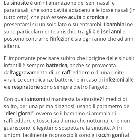
La
sinusite
è un’infiammazione dei seni nasali e
paranasali, che sono cavità adiacenti alle fosse nasali (in
tutto otto), che può essere
acuta
o
cronica
e
presentarsi su un solo lato o su entrambi. I
bambini
ne
sono particolarmente a rischio tra gli
0 e i sei anni
e
possono contrarre l’
infezione
sia ogni anno che ad anni
alterni.
E’ importante precisare subito che l’origine delle sinusiti
infantili è sempre
batterica
, anche se provocata
dall’
aggravamento di un raffreddore
o di una rinite
virali. Le complicanze batteriche in caso di
infezioni alle
vie respiratorie
sono sempre dietro l’angolo.
Con quali
sintomi
si manifesta la sinusite? I medici di
solito, per una prima diagnosi, usano il parametro dei
“
dieci giorni”
, ovvero se il bambino si ammala di
raffreddore e tosse (sia diurna che notturna) che non
guariscono, è legittimo sospettare la sinusite. Altri
sintomi facilmente riconoscibili sono gli
occhi gonfi
al