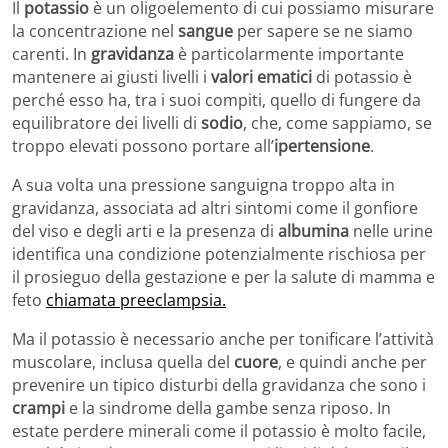
Il
potassio
è un oligoelemento di cui possiamo misurare
la concentrazione nel
sangue
per sapere se ne siamo
carenti. In
gravidanza
è particolarmente importante
mantenere ai giusti livelli i
valori ematici
di potassio è
perché esso ha, tra i suoi compiti, quello di fungere da
equilibratore dei livelli di
sodio
, che, come sappiamo, se
troppo elevati possono portare all’
ipertensione
.
A sua volta una pressione sanguigna troppo alta in
gravidanza, associata ad altri sintomi come il gonfiore
del viso e degli arti e la presenza di
albumina
nelle urine
identifica una condizione potenzialmente rischiosa per
il prosieguo della gestazione e per la salute di mamma e
feto
chiamata preeclampsia.
Ma il potassio è necessario anche per tonificare l’attività
muscolare, inclusa quella del
cuore
, e quindi anche per
prevenire un tipico disturbi della gravidanza che sono i
crampi
e la sindrome della gambe senza riposo. In
estate perdere minerali come il potassio è molto facile,