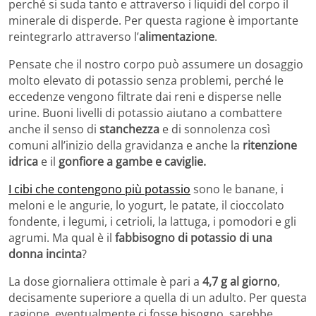
perché si suda tanto e attraverso i liquidi del corpo il
minerale di disperde. Per questa ragione è importante
reintegrarlo attraverso l’
alimentazione
.
Pensate che il nostro corpo può assumere un dosaggio
molto elevato di potassio senza problemi, perché le
eccedenze vengono filtrate dai reni e disperse nelle
urine. Buoni livelli di potassio aiutano a combattere
anche il senso di
stanchezza
e di sonnolenza così
comuni all’inizio della gravidanza e anche la
ritenzione
idrica
e il
gonfiore a gambe e caviglie.
I cibi che contengono più potassio
sono le banane, i
meloni e le angurie, lo yogurt, le patate, il cioccolato
fondente, i legumi, i cetrioli, la lattuga, i pomodori e gli
agrumi. Ma qual è il
fabbisogno di potassio di una
donna incinta
?
La dose giornaliera ottimale è pari a
4,7 g al giorno
,
decisamente superiore a quella di un adulto. Per questa
ragione, eventualmente ci fosse bisogno, sarebbe