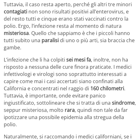
Tuttavia, il caso resta aperto, perché gli altri tre minori
contagiati
non sono risultati positivi all’enterovirus, e
del resto tutti e cinque erano stati vaccinati contro la
polio. Ergo, l’infezione resta al momento di natura
misteriosa
. Quello che sappiamo è che i piccoli hanno
tutti subito una
paralisi
di uno o più arti, sia braccia che
gambe.
L’infezione che li ha colpiti
sei mesi fa
, inoltre, non ha
risposto a nessuna delle cure finora praticate. I medici
infettivologi e virologi sono soprattutto interessati a
capire come mai i casi accertati siano confinati alla
California e concentrati nel raggio di
160 chilometri
.
Tuttavia, è importante, onde evitare panico
ingiustificato, sottolineare che si tratta di una
sindrome
,
seppur misteriosa, molto
rara
, quindi non tale da far
ipotizzare una possibile epidemia alla stregua della
polio.
Naturalmente, si raccomando i medici californiani, se i