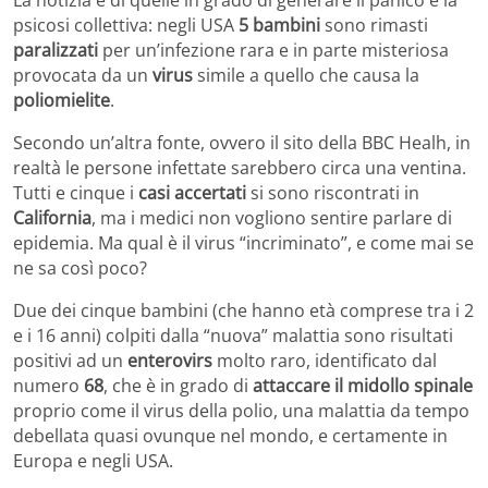
La notizia è di quelle in grado di generare il panico e la
psicosi collettiva: negli USA
5 bambini
sono rimasti
paralizzati
per un’infezione rara e in parte misteriosa
provocata da un
virus
simile a quello che causa la
poliomielite
.
Secondo un’altra fonte, ovvero il sito della BBC Healh, in
realtà le persone infettate sarebbero circa una ventina.
Tutti e cinque i
casi accertati
si sono riscontrati in
California
, ma i medici non vogliono sentire parlare di
epidemia. Ma qual è il virus “incriminato”, e come mai se
ne sa così poco?
Due dei cinque bambini (che hanno età comprese tra i 2
e i 16 anni) colpiti dalla “nuova” malattia sono risultati
positivi ad un
enterovirs
molto raro, identificato dal
numero
68
, che è in grado di
attaccare il midollo spinale
proprio come il virus della polio, una malattia da tempo
debellata quasi ovunque nel mondo, e certamente in
Europa e negli USA.