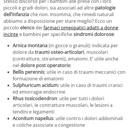
Stesso discorso per i bambini alle prese con i loro
piccoli e gradi dolori, sia associati ad altre
patologie
dell’infanzia
che non. Insomma, che rimedi naturali
abbiamo a disposizione per stare meglio? Ecco un
piccolo
elenco
dei
farmaci omeopatici adatti a donne
incinte
e bambini per specifiche
sindromi dolorose
:
Arnica montana
(in gocce o granuli): indicata per
dolore da
traumi osteo-articolari
, muscolari
(contratture, stiramenti), ematomi. E’ utile anche
nel
dolore post operatorio
Bellis perennis
: utile in caso di traumi meccanici con
formazione di ematomi
Sulphuricum acidum:
utile in caso di traumi cranici
ed emorragie endocrine
Rhus toxicodendron
: utile per tutti i dolori
articolari, le contratture muscolari, le lesioni a
tendini e legamenti
Aconitum napellus
: utile contro i dolori addominali
e coliche associate a congestione