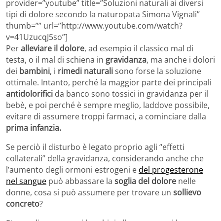
provider=”youtube” title=”Soluzioni naturali ai diversi
tipi di dolore secondo la naturopata Simona Vignali”
thumb=”” url=”http://www.youtube.com/watch?
v=41UzucqJ5so”]
Per
alleviare il dolore
, ad esempio il classico mal di
testa, o il mal di schiena in
gravidanza
, ma anche i dolori
dei
bambini
, i
rimedi naturali
sono forse la soluzione
ottimale. Intanto, perché la maggior parte dei principali
antidolorifici
da banco sono tossici in gravidanza per il
bebè, e poi perché è sempre meglio, laddove possibile,
evitare di assumere troppi farmaci, a cominciare dalla
prima infanzia.
Se perciò il disturbo è legato proprio agli “effetti
collaterali” della gravidanza, considerando anche che
l’aumento degli ormoni estrogeni e
del progesterone
nel sangue
può abbassare la
soglia del dolore
nelle
donne, cosa si può assumere per trovare un
sollievo
concreto
?