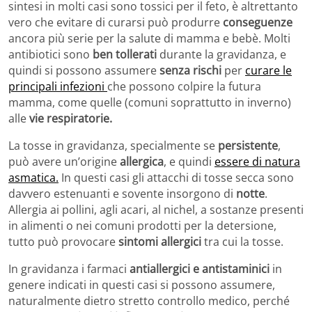
sintesi in molti casi sono tossici per il feto, è altrettanto
vero che evitare di curarsi può produrre
conseguenze
ancora più serie per la salute di mamma e bebè. Molti
antibiotici sono
ben tollerati
durante la gravidanza, e
quindi si possono assumere
senza rischi
per
curare le
principali infezioni
che possono colpire la futura
mamma, come quelle (comuni soprattutto in inverno)
alle
vie respiratorie.
La tosse in gravidanza, specialmente se
persistente
,
può avere un’origine
allergica
, e quindi
essere di natura
asmatica.
In questi casi gli attacchi di tosse secca sono
davvero estenuanti e sovente insorgono di
notte
.
Allergia ai pollini, agli acari, al nichel, a sostanze presenti
in alimenti o nei comuni prodotti per la detersione,
tutto può provocare
sintomi allergici
tra cui la tosse.
In gravidanza i farmaci
antiallergici e antistaminici
in
genere indicati in questi casi si possono assumere,
naturalmente dietro stretto controllo medico, perché