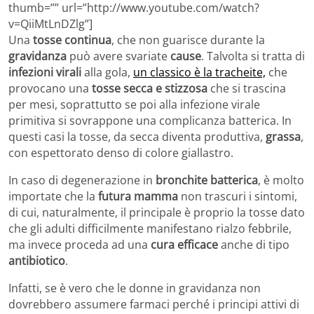
thumb=”” url=”http://www.youtube.com/watch?
v=QiiMtLnDZlg”]
Una
tosse continua
, che non guarisce durante la
gravidanza
può avere svariate
cause
. Talvolta si tratta di
infezioni virali
alla gola,
un classico è la tracheite,
che
provocano una
tosse secca e stizzosa
che si trascina
per mesi, soprattutto se poi alla infezione virale
primitiva si sovrappone una complicanza batterica. In
questi casi la tosse, da secca diventa produttiva,
grassa
,
con espettorato denso di colore giallastro.
In caso di degenerazione in
bronchite batterica
, è molto
importate che la
futura mamma
non trascuri i sintomi,
di cui, naturalmente, il principale è proprio la tosse dato
che gli adulti difficilmente manifestano rialzo febbrile,
ma invece proceda ad una
cura efficace
anche di tipo
antibiotico
.
Infatti, se è vero che le donne in gravidanza non
dovrebbero assumere farmaci perché i principi attivi di