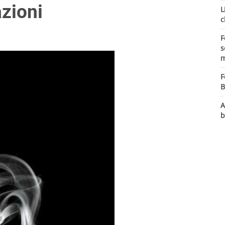
azioni
L
c
F
s
m
F
B
A
b