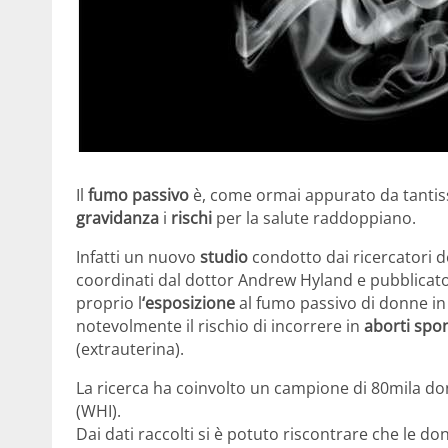
Il
fumo passivo
è, come ormai appurato da tantiss
gravidanza
i
rischi
per la salute raddoppiano.
Infatti un nuovo
studio
condotto dai ricercatori d
coordinati dal dottor Andrew Hyland e pubblicato 
proprio l
‘esposizione
al fumo passivo di donne in
notevolmente il rischio di incorrere in
aborti spo
(extrauterina).
La ricerca ha coinvolto un campione di 80mila d
(WHI).
Dai dati raccolti si è potuto riscontrare che le 