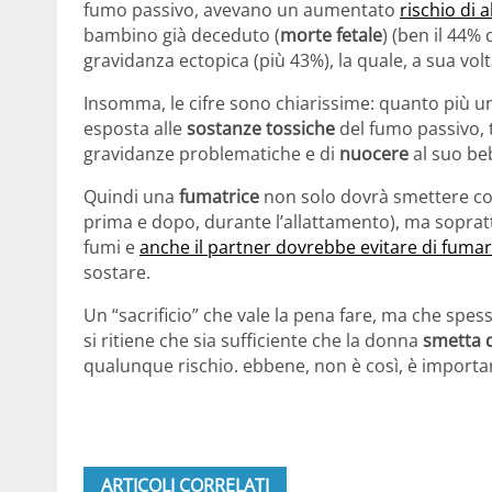
fumo passivo, avevano un aumentato
rischio di
bambino già deceduto (
morte fetale
) (ben il 44% 
gravidanza ectopica (più 43%), la quale, a sua vo
Insomma, le cifre sono chiarissime: quanto più un
esposta alle
sostanze tossiche
del fumo passivo, 
gravidanze problematiche e di
nuocere
al suo be
Quindi una
fumatrice
non solo dovrà smettere co
prima e dopo, durante l’allattamento), ma soprat
fumi e
anche il partner dovrebbe evitare di fuma
sostare.
Un “sacrificio” che vale la pena fare, ma che sp
si ritiene che sia sufficiente che la donna
smetta 
qualunque rischio. ebbene, non è così, è importa
ARTICOLI CORRELATI