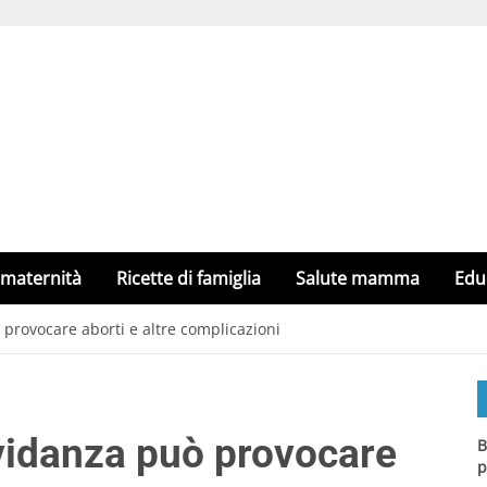
 maternità
Ricette di famiglia
Salute mamma
Edu
 provocare aborti e altre complicazioni
avidanza può provocare
B
p