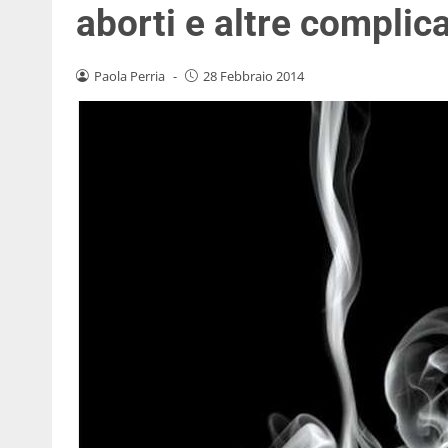
aborti e altre complic
Paola Perria
-
28 Febbraio 2014