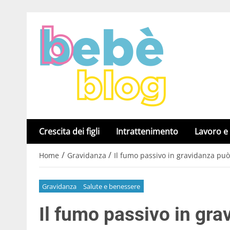
Crescita dei figli
Intrattenimento
Lavoro e
/
/
Home
Gravidanza
Il fumo passivo in gravidanza può
Gravidanza
Salute e benessere
Il fumo passivo in gr