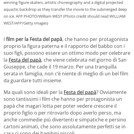
winning figure skaters, artistic choreography and a digital projected
aquactic backdrop as they transfer the movie to the submerged deep
on ice. AFP PHOTO/William WEST (Photo credit should read WILLIAM
WEST/AFP/Getty Images)
I
film per la Festa del papà
, che hanno per protagonista
proprio la figura paterna e il rapporto del babbo con i
suoi figli, possono essere un ottimo modo per celebrare
la
Festa del papà
, che viene celebrata nel giorno di San
Giuseppe, che cade il 19 marzo. Per una tranquilla
serata in famiglia, non c’è niente di meglio di un bel film
da guardare tutti insieme.
Ma quali sono ideali per la
Festa del papà
? Ovviamente
sono tantissimi i film che hanno per protagonista un
papà che magari lotta per poter vedere crescere il
proprio figlio o per ritrovarlo dopo averlo perso, ma
anche commedie più divertenti e simpatiche e persino
cartoni animati, che sono assolutamente perfetti se in
casa ci sono dei bambini piccoli.