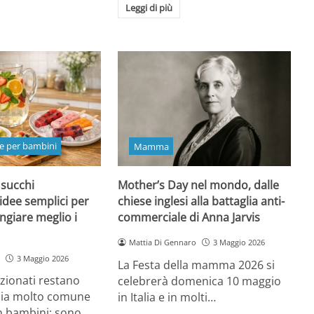
Leggi di più
e per bambini
Mamma
 succhi
Mother’s Day nel mondo, dalle
 idee semplici per
chiese inglesi alla battaglia anti-
ngiare meglio i
commerciale di Anna Jarvis
Mattia Di Gennaro
3 Maggio 2026
3 Maggio 2026
La Festa della mamma 2026 si
ezionati restano
celebrerà domenica 10 maggio
oia molto comune
in Italia e in molti…
n bambini: sono