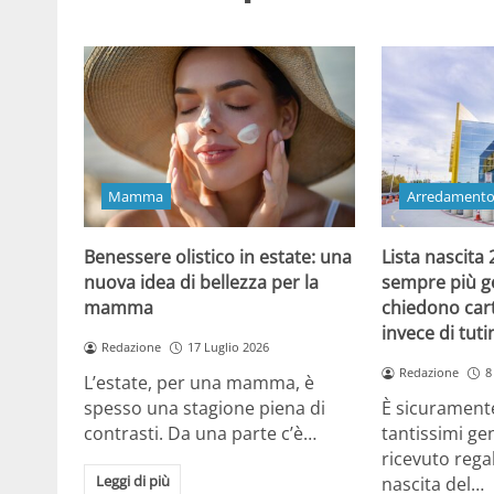
Mamma
Arredament
Benessere olistico in estate: una
Lista nascita
nuova idea di bellezza per la
sempre più gen
mamma
chiedono cart
invece di tut
Redazione
17 Luglio 2026
Redazione
8
L’estate, per una mamma, è
spesso una stagione piena di
È sicuramente
contrasti. Da una parte c’è…
tantissimi gen
ricevuto regal
Leggi di più
nascita del…