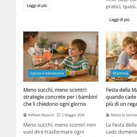
Leggi di più
pratici, quasi
Leggi di più
Salute e benessere
Mamma
Meno succhi, meno scontri:
Festa della 
strategie concrete per i bambini
quando cade 
che li chiedono ogni giorno
più di un reg
Raffaele Moauro
2 Maggio 2026
Mattia Di Genna
Meno succhi, meno scontri non
La Festa del
vuol dire trasformare ogni
cade domenic