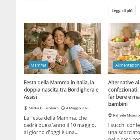
Leggi di più
Mamma
Alimentazion
Festa della Mamma in Italia, la
Alternative ai
doppia nascita tra Bordighera e
confezionati:
Assisi
far bere e ma
bambini
Mattia Di Gennaro
4 Maggio 2026
Raffaele Moauro
La Festa della Mamma, che
cadrà quest'anno il 10 maggio,
I succhi conf
al giorno d'oggi è una…
una scorciat
nelle case co