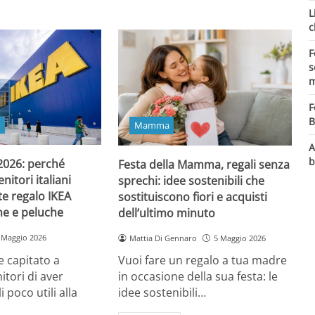
L
c
F
s
m
F
B
o
Mamma
A
b
 2026: perché
Festa della Mamma, regali senza
itori italiani
sprechi: idee sostenibili che
e regalo IKEA
sostituiscono fiori e acquisti
ine e peluche
dell’ultimo minuto
 Maggio 2026
Mattia Di Gennaro
5 Maggio 2026
 capitato a
Vuoi fare un regalo a tua madre
itori di aver
in occasione della sua festa: le
i poco utili alla
idee sostenibili…