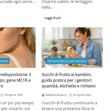
 succede ogni anno…
chiarire subito: le lentiggini,
nella…
Leggi di più
essere
Alimentazione per bambini
redisposizione: il
Succhi di frutta ai bambini,
ipo, gene MC1R e
guida pratica per i genitori:
re
quantità, etichette e richiami
30 Aprile 2026
Raffaele Moauro
30 Aprile 2026
e un po’ più tempo
I succhi di frutta continuano a
a per notarlo: sul
essere una presenza fissa in