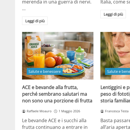
merenda in una guerra di nervi.
Italia, come
…
Leggi di più
Leggi di più
Salute e benessere
Salute e ben
ACE e bevande alla frutta,
Lentiggini e p
perché sembrano salutari ma
peso di fotot
non sono una porzione di frutta
storia familia
Raffaele Moauro
1 Maggio 2026
Francesca Testa
Le bevande ACE e i succhi alla
Basta passar
frutta continuano a entrare in
all’aria apert