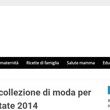
 maternità
Ricette di famiglia
Salute mamma
Edu
collezione di moda per
B
tate 2014
p