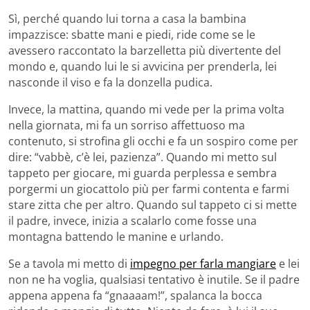
Sì, perché quando lui torna a casa la bambina
impazzisce: sbatte mani e piedi, ride come se le
avessero raccontato la barzelletta più divertente del
mondo e, quando lui le si avvicina per prenderla, lei
nasconde il viso e fa la donzella pudica.
Invece, la mattina, quando mi vede per la prima volta
nella giornata, mi fa un sorriso affettuoso ma
contenuto, si strofina gli occhi e fa un sospiro come per
dire: “vabbè, c’è lei, pazienza”. Quando mi metto sul
tappeto per giocare, mi guarda perplessa e sembra
porgermi un giocattolo più per farmi contenta e farmi
stare zitta che per altro. Quando sul tappeto ci si mette
il padre, invece, inizia a scalarlo come fosse una
montagna battendo le manine e urlando.
Se a tavola mi metto di
impegno per farla mangiare
e lei
non ne ha voglia, qualsiasi tentativo è inutile. Se il padre
appena appena fa “gnaaaam!”, spalanca la bocca