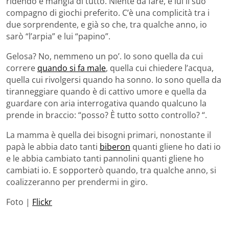
ridendo e mangia di tutto. Niente da fare, è lui il suo
compagno di giochi preferito. C’è una complicità tra i
due sorprendente, e già so che, tra qualche anno, io
sarò “l’arpia” e lui “papino”.
Gelosa? No, nemmeno un po’. Io sono quella da cui
correre
quando si fa male
, quella cui chiedere l’acqua,
quella cui rivolgersi quando ha sonno. Io sono quella da
tiranneggiare quando è di cattivo umore e quella da
guardare con aria interrogativa quando qualcuno la
prende in braccio: “posso? È tutto sotto controllo? “.
La mamma è quella dei bisogni primari, nonostante il
papà le abbia dato tanti
biberon
quanti gliene ho dati io
e le abbia cambiato tanti pannolini quanti gliene ho
cambiati io. E sopporterò quando, tra qualche anno, si
coalizzeranno per prendermi in giro.
Foto |
Flickr