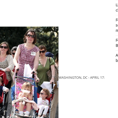
L
c
F
s
m
F
B
A
b
WASHINGTON, DC - APRIL 17: