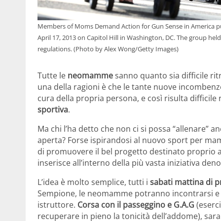
Members of Moms Demand Action for Gun Sense in America push ch
April 17, 2013 on Capitol Hill in Washington, DC. The group held
regulations. (Photo by Alex Wong/Getty Images)
Tutte le
neomamme
sanno quanto sia difficile ri
una della ragioni è che le tante nuove incomben
cura della propria persona, e così risulta difficile 
sportiva
.
Ma chi l’ha detto che non ci si possa “allenare” a
aperta? Forse ispirandosi al nuovo sport per m
di promuovere il bel progetto destinato proprio
inserisce all’interno della più vasta iniziativa de
L’idea è molto semplice, tutti i
sabati mattina di 
Sempione, le neomamme potranno incontrarsi e svol
istruttore.
Corsa con il passeggino e G.A.G
(eserci
recuperare in pieno la tonicità dell’addome), sara