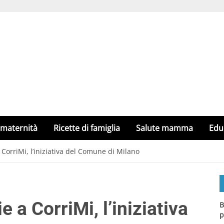
 maternità
Ricette di famiglia
Salute mamma
Edu
orriMi, l’iniziativa del Comune di Milano
a CorriMi, l’iniziativa
B
p