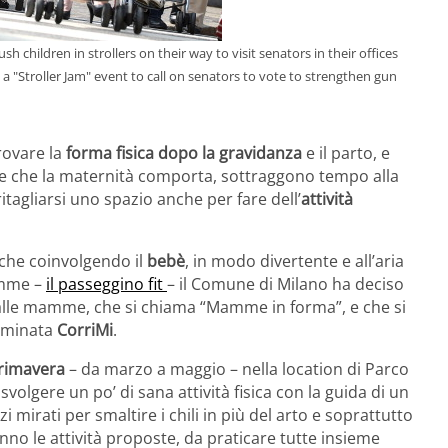
ildren in strollers on their way to visit senators in their offices
 a "Stroller Jam" event to call on senators to vote to strengthen gun
trovare la
forma fisica dopo la gravidanza
e il parto, e
ze che la maternità comporta, sottraggono tempo alla
ritagliarsi uno spazio anche per fare dell’
attività
nche coinvolgendo il
bebè
, in modo divertente e all’aria
amme –
il passeggino fit
– il Comune di Milano ha deciso
 alle mamme, che si chiama “Mamme in forma”, e che si
nominata
CorriMi
.
primavera
– da marzo a maggio – nella location di Parco
gere un po’ di sana attività fisica con la guida di un
zi mirati per smaltire i chili in più del arto e soprattutto
nno le attività proposte, da praticare tutte insieme