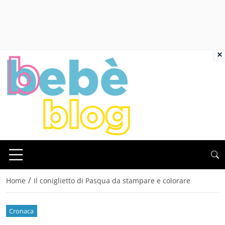
×
/
Home
Il coniglietto di Pasqua da stampare e colorare
Cronaca