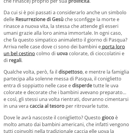
che rinasce) proprio per sua
prolificità
.
Da cui si è poi passati a considerarlo anche un simbolo
delle
Resurrezione di Gesù
che sconfigge la morte e
rinasce a nuova vita, la stessa che attende gli esseri
umani grazie alla loro anima immortale. In ogni caso,
che fa questo simpatico animaletto il giorno di Pasqua?
Arriva nelle case dove ci sono dei bambini e
porta loro
un bel cestino
colmo di
uova
colorate, di cioccolatini e
di
regali
.
Qualche volta, però, fa il
dispettoso
, e mentre la famiglia
partecipa alla solenne messa di Pasqua, il coniglietto
entra di soppiatto nelle case e
disperde
tutte le uva
colorate e decorate che i bambini avevano preparato…
e così, gli stessi una volta rientrati, dovranno cimentarsi
in una vera
caccia al tesoro
per ritrovarle tutte.
Dove le avrà nascoste il coniglietto? Questo
gioco
è
molto amato dai bambini americani, che infatti vengono
tutti coinvolti nella tradizionale caccia elle uova la