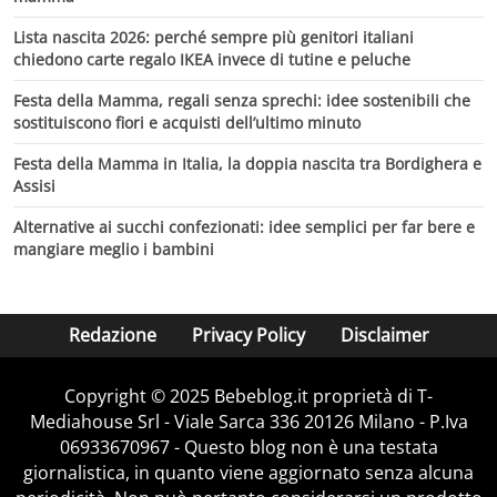
Lista nascita 2026: perché sempre più genitori italiani
chiedono carte regalo IKEA invece di tutine e peluche
Festa della Mamma, regali senza sprechi: idee sostenibili che
sostituiscono fiori e acquisti dell’ultimo minuto
Festa della Mamma in Italia, la doppia nascita tra Bordighera e
Assisi
Alternative ai succhi confezionati: idee semplici per far bere e
mangiare meglio i bambini
Redazione
Privacy Policy
Disclaimer
Copyright © 2025 Bebeblog.it proprietà di T-
Mediahouse Srl - Viale Sarca 336 20126 Milano - P.Iva
06933670967 - Questo blog non è una testata
giornalistica, in quanto viene aggiornato senza alcuna