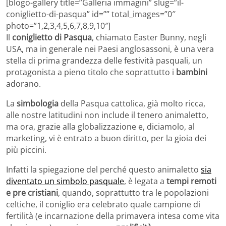
[blogo-gallery title=”Galleria immagini” slug=”il-
coniglietto-di-pasqua” id=”” total_images=”0″
photo=”1,2,3,4,5,6,7,8,9,10″]
Il
coniglietto di Pasqua
, chiamato Easter Bunny, negli
USA, ma in generale nei Paesi anglosassoni, è una vera
stella di prima grandezza delle festività pasquali, un
protagonista a pieno titolo che soprattutto i
bambini
adorano.
La
simbologia
della Pasqua cattolica, già molto ricca,
alle nostre latitudini non include il tenero animaletto,
ma ora, grazie alla globalizzazione e, diciamolo, al
marketing, vi è entrato a buon diritto, per la gioia dei
più piccini.
Infatti la spiegazione del perché questo animaletto
sia
diventato un simbolo pasquale
, è legata a
tempi remoti
e pre cristiani
, quando, soprattutto tra le popolazioni
celtiche, il coniglio era celebrato quale campione di
fertilità (e incarnazione della primavera intesa come vita