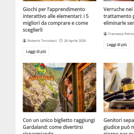
Giochi per l’apprendimento
Verruche nei 
interattivo alle elementari: i 5
trattamento 
migliori da comprare e come
eliminarle se
sceglierli
Francesca Petric
Roberto Torcolacci
26 Aprile 2026
Leggi di più
Leggi di più
Con un unico biglietto raggiungi
Genitori separ
Gardaland: come divertirsi
giudice può m
risparmiando
giorno per qu