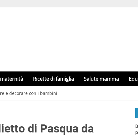
 maternità
Ricette di famiglia
Salute mamma
Edu
are e decorare con i bambini
lietto di Pasqua da
B
p