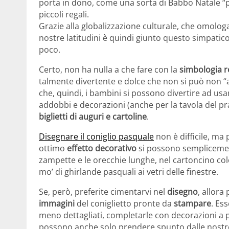
porta in dono, come una sorta di Babbo Natale “
piccoli regali.
Grazie alla globalizzazione culturale, che omologa
nostre latitudini è quindi giunto questo simpatic
poco.
Certo, non ha nulla a che fare con la
simbologia re
talmente divertente e dolce che non si può non “
che, quindi, i bambini si possono divertire ad usar
addobbi e decorazioni (anche per la tavola del pr
biglietti di auguri e cartoline
.
Disegnare il coniglio pasquale
non è difficile, ma 
ottimo
effetto decorativo
si possono semplicement
zampette e le orecchie lunghe, nel cartoncino colo
mo’ di ghirlande pasquali ai vetri delle finestre.
Se, però, preferite cimentarvi nel
disegno
, allora
immagini
del coniglietto pronte da
stampare
. Es
meno dettagliati, completarle con decorazioni a pi
possono anche solo prendere spunto dalle nostr