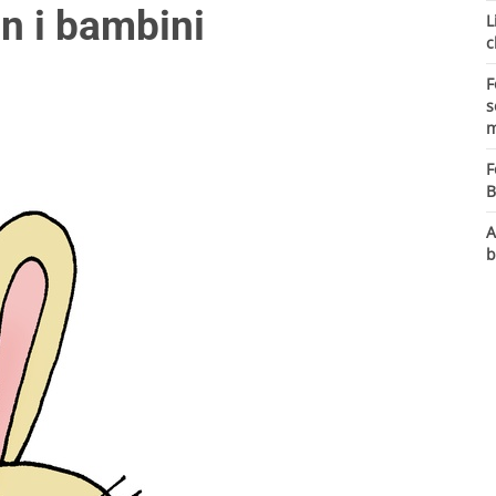
n i bambini
L
c
F
s
m
F
B
A
b