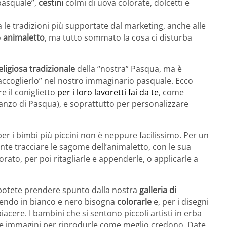
pasquale”,
cestini
colmi di uova colorate, dolcetti e
 le tradizioni più supportate dal marketing, anche alle
o
animaletto
, ma tutto sommato la cosa ci disturba
ligiosa tradizionale
della “nostra” Pasqua, ma è
accoglierlo” nel nostro immaginario pasquale. Ecco
e il coniglietto
per i loro lavoretti fai da te
, come
anzo di Pasqua), e soprattutto per personalizzare
per i bimbi più piccini non è neppure facilissimo. Per un
e tracciare le sagome dell’animaletto, con le sua
rato, per poi ritagliarle e appenderle, o applicarle a
 potete prendere spunto dalla nostra
galleria di
sendo in bianco e nero bisogna
colorarle
e, per i disegni
acere. I bambini che si sentono piccoli artisti in erba
e immagini per riprodurle come meglio credono. Date