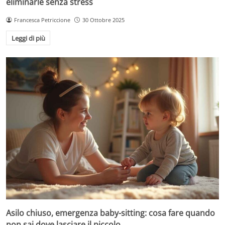
eliminarle senza stress
Francesca Petriccione
30 Ottobre 2025
Leggi di più
Asilo chiuso, emergenza baby-sitting: cosa fare quando
non sai dove lasciare il piccolo