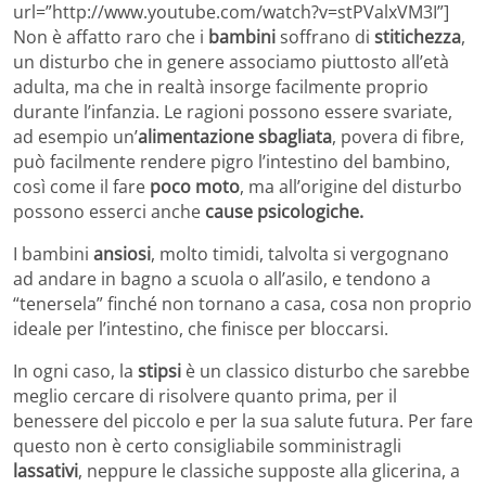
url=”http://www.youtube.com/watch?v=stPValxVM3I”]
Non è affatto raro che i
bambini
soffrano di
stitichezza
,
un disturbo che in genere associamo piuttosto all’età
adulta, ma che in realtà insorge facilmente proprio
durante l’infanzia. Le ragioni possono essere svariate,
ad esempio un’
alimentazione sbagliata
, povera di fibre,
può facilmente rendere pigro l’intestino del bambino,
così come il fare
poco moto
, ma all’origine del disturbo
possono esserci anche
cause psicologiche.
I bambini
ansiosi
, molto timidi, talvolta si vergognano
ad andare in bagno a scuola o all’asilo, e tendono a
“tenersela” finché non tornano a casa, cosa non proprio
ideale per l’intestino, che finisce per bloccarsi.
In ogni caso, la
stipsi
è un classico disturbo che sarebbe
meglio cercare di risolvere quanto prima, per il
benessere del piccolo e per la sua salute futura. Per fare
questo non è certo consigliabile somministragli
lassativi
, neppure le classiche supposte alla glicerina, a