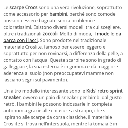
Le
scarpe Crocs
sono una vera rivoluzione, soprattutto
come accessorio per
bambini
, perché sono comode,
possono essere bagnate senza problemi e
coloratissimi. Esistono diversi modelli tra cui scegliere,
oltre i tradizionali
zoccoli
. Molto di moda,
il modello da
barca con i lacci
. Sono prodotte nel tradizionale
materiale Croslite, famoso per essere leggero e
soprattutto per non rovinarsi, a differenza della pelle, a
contatto con l’acqua. Queste scarpine sono in grado di
galleggiare, la sua esterna è in gomma e dà maggiore
aderenza al suolo (non preoccupatevi mamme non
lasciano segni sul pavimento).
Un altro modello interessante sono le
Kids’ retro sprint
sneaker
, ovvero un paio di sneaker per bimbi dal gusto
retrò. I bambini le possono indossarle in completa
autonomia grazie alle chiusure a strappo, che si
ispirano alle scarpe da corsa classiche. Il materiale
Croslite si trova nell’intersuola, mentre la tomaia è in