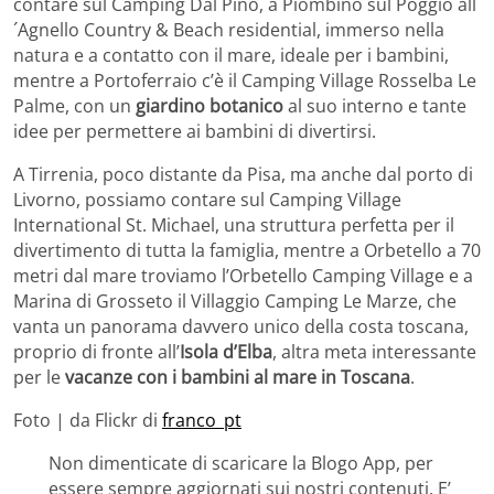
contare sul Camping Dal Pino, a Piombino sul Poggio all
´Agnello Country & Beach residential, immerso nella
natura e a contatto con il mare, ideale per i bambini,
mentre a Portoferraio c’è il Camping Village Rosselba Le
Palme, con un
giardino botanico
al suo interno e tante
idee per permettere ai bambini di divertirsi.
A Tirrenia, poco distante da Pisa, ma anche dal porto di
Livorno, possiamo contare sul Camping Village
International St. Michael, una struttura perfetta per il
divertimento di tutta la famiglia, mentre a Orbetello a 70
metri dal mare troviamo l’Orbetello Camping Village e a
Marina di Grosseto il Villaggio Camping Le Marze, che
vanta un panorama davvero unico della costa toscana,
proprio di fronte all’
Isola d’Elba
, altra meta interessante
per le
vacanze con i bambini al mare in Toscana
.
Foto | da Flickr di
franco_pt
Non dimenticate di scaricare la Blogo App, per
essere sempre aggiornati sui nostri contenuti. E’