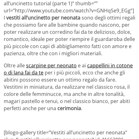
all’uncinetto tutorial (parte 1)” thumb=””
url=”http://www.youtube.com/watch?v=GNHqSe9_EGg”]
I
vestiti all’uncinetto per neonata
sono degli ottimi regali
che possiamo fare alle bambine quando nascono, per
poter realizzare un corredino fai da te delizioso, dolce,
romantico, ideale per poter riempire il guardaroba delle
più piccole con capi di abbigliamento fatti con amore e
pazienza, oltre che con i migliori materiali.
Oltre alle
scarpine per neonato
e ai
cappellini in cotone
o di lana fai da te
per i più piccoli, ecco che anche gli
abitini possono essere un ottimo regalo da fare.
Vestitini in miniatura, da realizzare nel classico rosa, il
colore delle femminucce, ma anche in altre tonalità,
magari pastello e tenui, o nel classico bianco, per abiti
perfetti anche per una
cerimonia
.
[blogo-gallery title=”Vestiti all’uncinetto per neonata”