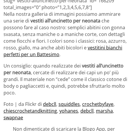
slug=”vestiti-alluncinetto-per-neonata” id=”166209″
total_images=”0″ photo=”1,2,3,4,5,6,7,8″]
Nella nostra galleria di immagini possiamo ammirare
una serie di
vestiti all’uncinetto per neonata
che
possono fare al caso nostro: semplici abitini con gonna
svasata, senza maniche o a maniche corte, con dettagli
come fiocchi e fiori. I colori sono i classici: rosa, azzurro,
rosso, giallo, ma anche abiti bicolori e
vestitini bianchi
perfetti per un Battesimo
.
Un consiglio: quando realizzate dei
vestiti all’uncinetto
per neonata
, cercate di realizzare dei capi un po’ più
grandi. Il materiale non “cede” come il classico cotone di
body o pagliaccetti e, quindi, potrebbe sfruttarlo molto
poco.
Foto | da Flickr di
debcll
,
squiddles
,
crochetbyfaye
,
chiescrochetandknitting
,
yohanes
,
debcll
,
marsha
,
swapnae
Non dimenticate di scaricare la Blogo App, per