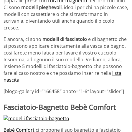
papà alle prese con l’
ora del bagnetto
del loro cucciolo.
Ci sono
modelli pieghevoli
, ideali per chi ha piccole case,
modelli con cassettiere o che si trasformano in
scrivania, diventando utili anche quando il piccolo
cresce.
E ancora, ci sono
modelli di fasciatoio
e di bagnetto che
si possono applicare direttamente alla vasca da bagno,
così farete meno fatica per lavare il vostro cucciolo.
Insomma, ad ognuno il suo modello. Vediamo, allora,
insieme 5 modelli di fasciatoio-bagnetto che possono
fare al caso nostro e che possiamo inserire nella
lista
nascita
.
[blogo-gallery id=”166458″ photo=”1-6″ layout=”slider”]
Fasciatoio-Bagnetto Bebè Comfort
Bebè Comfort
ci propone il suo bagnetto e fasciatoio