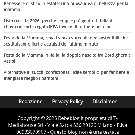
Benessere olistico in estate: una nuova idea di bellezza per la
mamma
Lista nascita 2026: perché sempre più genitori italiani
chiedono carte regalo IKEA invece di tutine e peluche
Festa della Mamma, regali senza sprechi: idee sostenibili che
sostituiscono fiori e acquisti dell’ultimo minuto
Festa della Mamma in Italia, la doppia nascita tra Bordighera e
Assisi
Alternative ai succhi confezionati: idee semplici per far bere e
mangiare meglio i bambini
Redazione
Privacy Policy
Disclaimer
Copyright © 2025 Bebeblog.it proprietà di T-
Mediahouse Srl - Viale Sarca 336 20126 Milano - P.Iva
06933670967 - Questo blog non è una testata