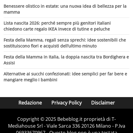
Benessere olistico in estate: una nuova idea di bellezza per la
mamma
Lista nascita 2026: perché sempre più genitori italiani
chiedono carte regalo IKEA invece di tutine e peluche
Festa della Mamma, regali senza sprechi: idee sostenibili che
sostituiscono fiori e acquisti dell’ultimo minuto
Festa della Mamma in Italia, la doppia nascita tra Bordighera e
Assisi
Alternative ai succhi confezionati: idee semplici per far bere e
mangiare meglio i bambini
Redazione
Privacy Policy
Disclaimer
Copyright © 2025 Bebeblog.it proprietà di T-
Mediahouse Srl - Viale Sarca 336 20126 Milano - P.Iva
06933670967 - Questo blog non è una testata