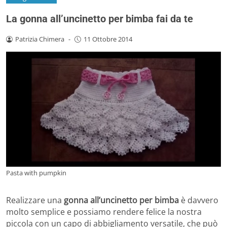
La gonna all’uncinetto per bimba fai da te
Patrizia Chimera
-
11 Ottobre 2014
Pasta with pumpkin
Realizzare una
gonna all’uncinetto per bimba
è davvero
molto semplice e possiamo rendere felice la nostra
piccola con un capo di abbigliamento versatile, che può