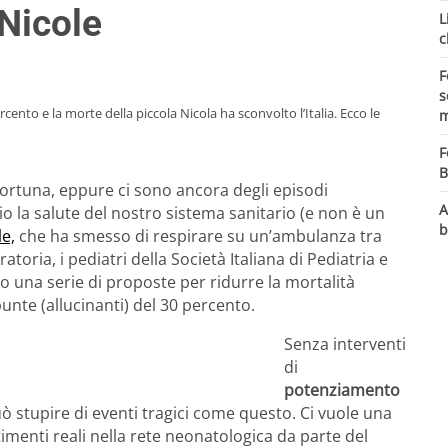
 Nicole
L
c
F
s
rcento e la morte della piccola Nicola ha sconvolto l’Italia. Ecco le
m
F
B
fortuna, eppure ci sono ancora degli episodi
A
 la salute del nostro sistema sanitario (e non è un
b
le,
che ha smesso di respirare su un’ambulanza tra
toria, i pediatri della Società Italiana di Pediatria e
to una serie di proposte per ridurre la mortalità
punte (allucinanti) del 30 percento.
Senza interventi
di
potenziamento
uò stupire di eventi tragici come questo. Ci vuole una
imenti reali nella rete neonatologica da parte del