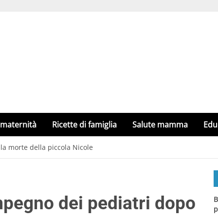
 maternità
Ricette di famiglia
Salute mamma
Edu
 la morte della piccola Nicole
impegno dei pediatri dopo
B
p