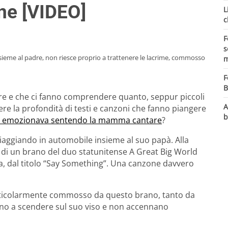
ne [VIDEO]
L
c
F
s
ieme al padre, non riesce proprio a trattenere le lacrime, commosso
m
F
B
e e che ci fanno comprendere quanto, seppur piccoli
A
re la profondità di testi e canzoni che fanno piangere
b
i emozionava sentendo la mamma cantare
?
iaggiando in automobile insieme al suo papà. Alla
a di un brano del duo statunitense A Great Big World
ra, dal titolo “Say Something”. Una canzone davvero
articolarmente commosso da questo brano, tanto da
iano a scendere sul suo viso e non accennano