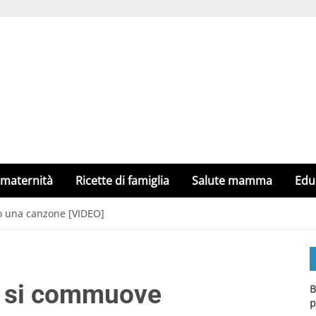
 maternità
Ricette di famiglia
Salute mamma
Edu
o una canzone [VIDEO]
o si commuove
B
p