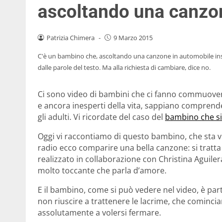
ascoltando una canzo
Patrizia Chimera
-
9 Marzo 2015
C'è un bambino che, ascoltando una canzone in automobile ins
dalle parole del testo. Ma alla richiesta di cambiare, dice no.
Ci sono video di bambini che ci fanno commuover
e ancora inesperti della vita, sappiano comprende
gli adulti. Vi ricordate del caso del
bambino che s
Oggi vi raccontiamo di questo bambino, che sta v
radio ecco comparire una bella canzone: si tratt
realizzato in collaborazione con Christina Aguile
molto toccante che parla d’amore.
E il bambino, come si può vedere nel video, è p
non riuscire a trattenere le lacrime, che cominc
assolutamente a volersi fermare.