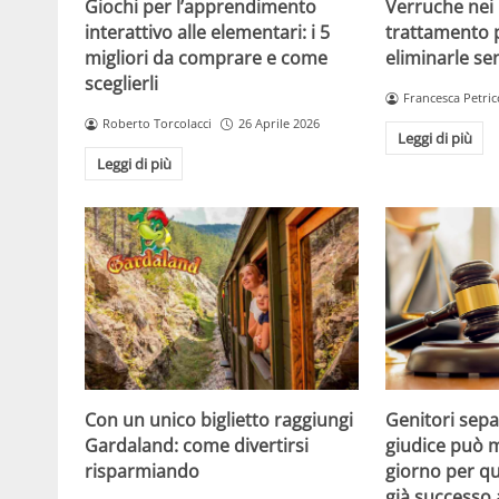
Giochi per l’apprendimento
Verruche nei 
interattivo alle elementari: i 5
trattamento 
migliori da comprare e come
eliminarle se
sceglierli
Francesca Petric
Roberto Torcolacci
26 Aprile 2026
Leggi di più
Leggi di più
Con un unico biglietto raggiungi
Genitori separ
Gardaland: come divertirsi
giudice può m
risparmiando
giorno per qu
già successo