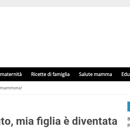
 maternità
Ricette di famiglia
Salute mamma
Edu
ta mammona!
, mia figlia è diventata
B
p