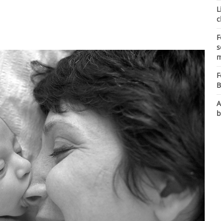
L
c
F
s
m
F
B
A
b