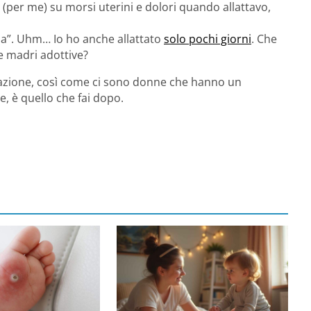
o (per me) su morsi uterini e dolori quando allattavo,
ma”. Uhm… Io ho anche allattato
solo pochi giorni
. Che
le madri adottive?
razione, così come ci sono donne che hanno un
e, è quello che fai dopo.