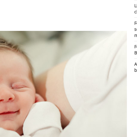
L
c
F
s
m
F
B
A
b