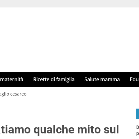
 maternità
Ricette di famiglia
Salute mamma
Edu
glio cesareo
tiamo qualche mito sul
B
p