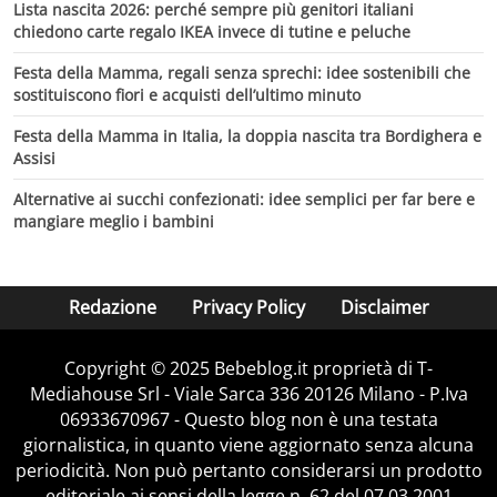
Lista nascita 2026: perché sempre più genitori italiani
chiedono carte regalo IKEA invece di tutine e peluche
Festa della Mamma, regali senza sprechi: idee sostenibili che
sostituiscono fiori e acquisti dell’ultimo minuto
Festa della Mamma in Italia, la doppia nascita tra Bordighera e
Assisi
Alternative ai succhi confezionati: idee semplici per far bere e
mangiare meglio i bambini
Redazione
Privacy Policy
Disclaimer
Copyright © 2025 Bebeblog.it proprietà di T-
Mediahouse Srl - Viale Sarca 336 20126 Milano - P.Iva
06933670967 - Questo blog non è una testata
giornalistica, in quanto viene aggiornato senza alcuna
periodicità. Non può pertanto considerarsi un prodotto
editoriale ai sensi della legge n. 62 del 07.03.2001