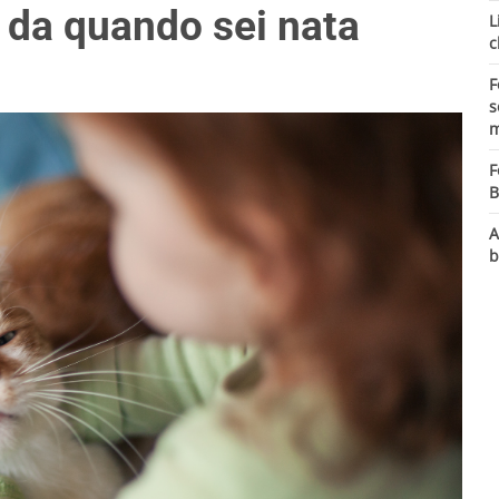
o da quando sei nata
L
c
F
s
m
F
B
A
b