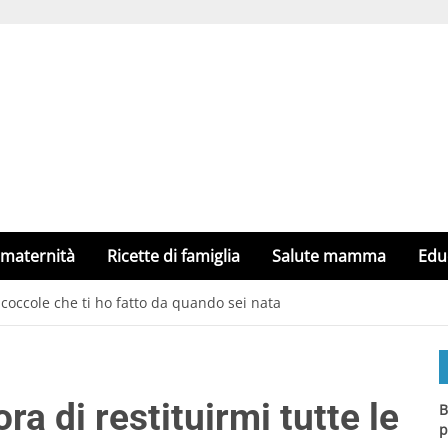
 maternità
Ricette di famiglia
Salute mamma
Edu
 coccole che ti ho fatto da quando sei nata
a di restituirmi tutte le
B
p