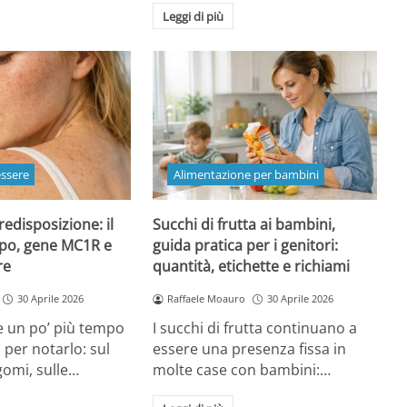
Leggi di più
essere
Alimentazione per bambini
redisposizione: il
Succhi di frutta ai bambini,
ipo, gene MC1R e
guida pratica per i genitori:
re
quantità, etichette e richiami
30 Aprile 2026
Raffaele Moauro
30 Aprile 2026
e un po’ più tempo
I succhi di frutta continuano a
a per notarlo: sul
essere una presenza fissa in
gomi, sulle…
molte case con bambini:…