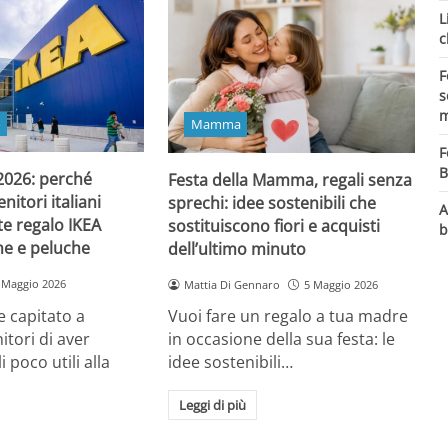
L
c
F
s
m
o
Mamma
F
B
 2026: perché
Festa della Mamma, regali senza
itori italiani
sprechi: idee sostenibili che
A
e regalo IKEA
sostituiscono fiori e acquisti
b
ine e peluche
dell’ultimo minuto
 Maggio 2026
Mattia Di Gennaro
5 Maggio 2026
 capitato a
Vuoi fare un regalo a tua madre
itori di aver
in occasione della sua festa: le
i poco utili alla
idee sostenibili…
Leggi di più