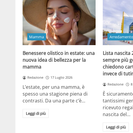
Mamma
Arredament
Benessere olistico in estate: una
Lista nascita
nuova idea di bellezza per la
sempre più gen
mamma
chiedono cart
invece di tut
Redazione
17 Luglio 2026
Redazione
8
L’estate, per una mamma, è
spesso una stagione piena di
È sicuramente
contrasti. Da una parte c’è…
tantissimi gen
ricevuto regal
Leggi di più
nascita del…
Leggi di più