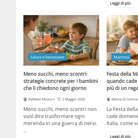
Leggi di più
Salute e benessere
Mamma
Meno succhi, meno scontri:
Festa della 
strategie concrete per i bambini
quando cade 
che li chiedono ogni giorno
più di un reg
Raffaele Moauro
2 Maggio 2026
Mattia Di Genna
Meno succhi, meno scontri non
La Festa del
vuol dire trasformare ogni
cade domenic
merenda in una guerra di nervi.
Italia, come
…
Leggi di più