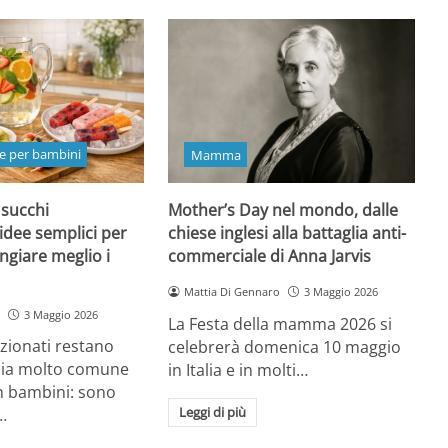
e per bambini
Mamma
 succhi
Mother’s Day nel mondo, dalle
 idee semplici per
chiese inglesi alla battaglia anti-
ngiare meglio i
commerciale di Anna Jarvis
Mattia Di Gennaro
3 Maggio 2026
3 Maggio 2026
La Festa della mamma 2026 si
ezionati restano
celebrerà domenica 10 maggio
oia molto comune
in Italia e in molti…
n bambini: sono
Leggi di più
…