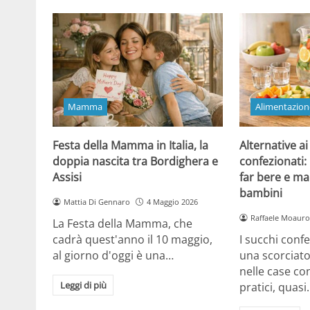
Mamma
Alimentazion
Festa della Mamma in Italia, la
Alternative ai
doppia nascita tra Bordighera e
confezionati:
Assisi
far bere e ma
bambini
Mattia Di Gennaro
4 Maggio 2026
Raffaele Moauro
La Festa della Mamma, che
cadrà quest'anno il 10 maggio,
I succhi conf
al giorno d'oggi è una…
una scorciat
nelle case co
Leggi di più
pratici, quasi