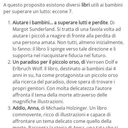
A questo proposito esistono diversi
libri
utili ai bambini
per superare un lutto: eccone 7.
Aiutare i bambini… a superare lutti e perdite
. Di
Margot Sunderland
.
Si tratta di una favola volta ad
aiutare i piccoli a reagire di fronte alla perdita di
una persona amata. Non tutti, almeno inizialmente,
lo fanno: il libro li spinge verso tale direzione e li
supporta nel riacquistare fiducia nel futuro.
Un paradiso per il piccolo orso, di
Verroen Dolf e
Erlbruch Wolf
.
Il libro, destinato ai bambini dai 4
anni in su, ha come protagonista un piccolo orso
alla ricerca del paradiso, dove spera di trovare i
propri genitori. Con molta delicatezza l’autore
affronta il tema della morte attraverso delle
magnifiche illustrazioni.
Addio, Anna,
di Michaela Holzinger. Un libro
commovente, ricco di illustrazioni e capace di
affrontare un tema delicato come quello della
morte. Racconta la storia di Anna, una tata che si