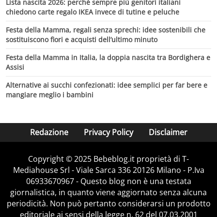
Lista nascita 2026: perché sempre più genitori italiani
chiedono carte regalo IKEA invece di tutine e peluche
Festa della Mamma, regali senza sprechi: idee sostenibili che
sostituiscono fiori e acquisti dell’ultimo minuto
Festa della Mamma in Italia, la doppia nascita tra Bordighera e
Assisi
Alternative ai succhi confezionati: idee semplici per far bere e
mangiare meglio i bambini
Redazione
Privacy Policy
Disclaimer
Copyright © 2025 Bebeblog.it proprietà di T-
Mediahouse Srl - Viale Sarca 336 20126 Milano - P.Iva
06933670967 - Questo blog non è una testata
giornalistica, in quanto viene aggiornato senza alcuna
periodicità. Non può pertanto considerarsi un prodotto
editoriale ai sensi della legge n. 62 del 07.03.2001