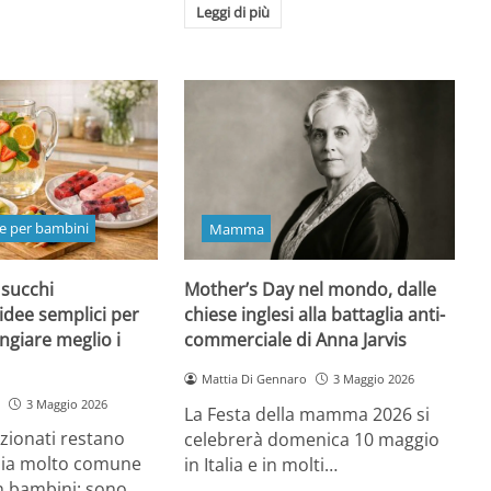
Leggi di più
e per bambini
Mamma
 succhi
Mother’s Day nel mondo, dalle
 idee semplici per
chiese inglesi alla battaglia anti-
ngiare meglio i
commerciale di Anna Jarvis
Mattia Di Gennaro
3 Maggio 2026
3 Maggio 2026
La Festa della mamma 2026 si
ezionati restano
celebrerà domenica 10 maggio
oia molto comune
in Italia e in molti…
n bambini: sono