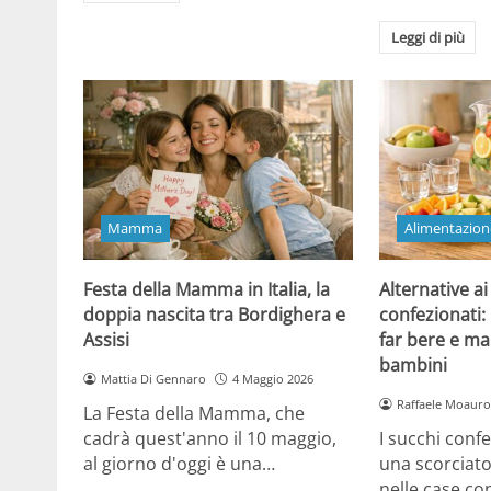
Leggi di più
Mamma
Alimentazion
Festa della Mamma in Italia, la
Alternative ai
doppia nascita tra Bordighera e
confezionati:
Assisi
far bere e ma
bambini
Mattia Di Gennaro
4 Maggio 2026
Raffaele Moauro
La Festa della Mamma, che
cadrà quest'anno il 10 maggio,
I succhi conf
al giorno d'oggi è una…
una scorciat
nelle case co