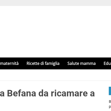
 maternità
Ricette di famiglia
Salute mamma
Edu
lla Befana da ricamare a
B
p