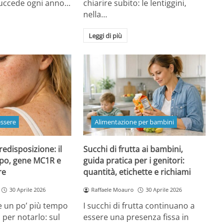
 succede ogni anno…
chiarire subito: le lentiggini,
nella…
Leggi di più
essere
Alimentazione per bambini
redisposizione: il
Succhi di frutta ai bambini,
ipo, gene MC1R e
guida pratica per i genitori:
re
quantità, etichette e richiami
30 Aprile 2026
Raffaele Moauro
30 Aprile 2026
e un po’ più tempo
I succhi di frutta continuano a
a per notarlo: sul
essere una presenza fissa in