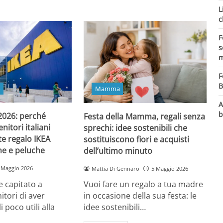
L
c
F
s
m
F
B
o
Mamma
A
b
 2026: perché
Festa della Mamma, regali senza
itori italiani
sprechi: idee sostenibili che
e regalo IKEA
sostituiscono fiori e acquisti
ine e peluche
dell’ultimo minuto
 Maggio 2026
Mattia Di Gennaro
5 Maggio 2026
 capitato a
Vuoi fare un regalo a tua madre
itori di aver
in occasione della sua festa: le
i poco utili alla
idee sostenibili…