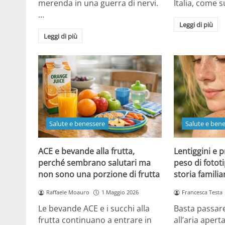
merenda in una guerra di nervi.
Italia, come
…
Leggi di più
Leggi di più
Salute e benessere
Salute e ben
ACE e bevande alla frutta,
Lentiggini e p
perché sembrano salutari ma
peso di fotot
non sono una porzione di frutta
storia familia
Raffaele Moauro
1 Maggio 2026
Francesca Testa
Le bevande ACE e i succhi alla
Basta passar
frutta continuano a entrare in
all’aria apert