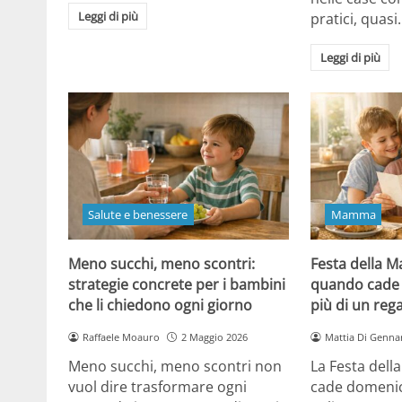
Leggi di più
pratici, quasi
Leggi di più
Salute e benessere
Mamma
Meno succhi, meno scontri:
Festa della 
strategie concrete per i bambini
quando cade 
che li chiedono ogni giorno
più di un reg
Raffaele Moauro
2 Maggio 2026
Mattia Di Genna
Meno succhi, meno scontri non
La Festa del
vuol dire trasformare ogni
cade domenic