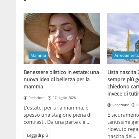
Mamma
Arredament
Benessere olistico in estate: una
Lista nascita
nuova idea di bellezza per la
sempre più gen
mamma
chiedono cart
invece di tut
Redazione
17 Luglio 2026
Redazione
8
L’estate, per una mamma, è
spesso una stagione piena di
È sicuramente
contrasti. Da una parte c’è…
tantissimi gen
ricevuto regal
Leggi di più
nascita del…