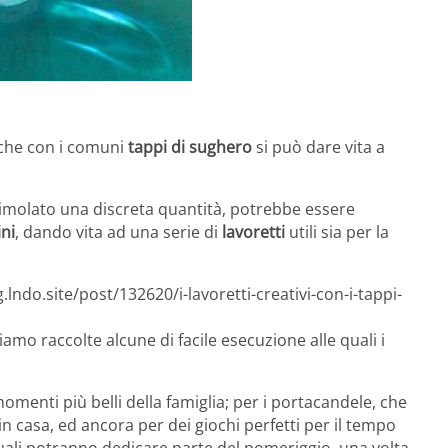
anche con i comuni
tappi di sughero
si può dare vita a
racimolato una discreta quantità, potrebbe essere
ni
, dando vita ad una serie di
lavoretti
utili sia per la
lndo.site/post/132620/i-lavoretti-creativi-con-i-tappi-
amo raccolte alcune di facile esecuzione alle quali i
momenti più belli della famiglia; per i portacandele, che
in casa, ed ancora per dei giochi perfetti per il tempo
quali potranno dedicare parte del pomeriggio, una volta