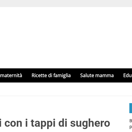
 maternità
Ricette di famiglia
Salute mamma
Edu
i con i tappi di sughero
B
p