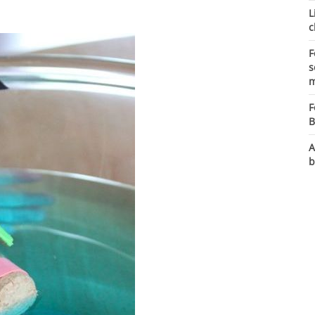
L
c
F
s
m
F
B
A
b