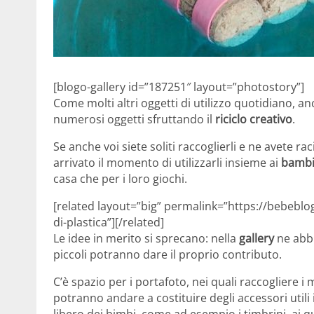
[blogo-gallery id=”187251″ layout=”photostory”]
Come molti altri oggetti di utilizzo quotidiano, 
numerosi oggetti sfruttando il
riciclo creativo
.
Se anche voi siete soliti raccoglierli e ne avete 
arrivato il momento di utilizzarli insieme ai
bambi
casa che per i loro giochi.
[related layout=”big” permalink=”https://bebeblog.
di-plastica”][/related]
Le idee in merito si sprecano: nella
gallery
ne abbi
piccoli potranno dare il proprio contributo.
C’è spazio per i portafoto, nei quali raccogliere i 
potranno andare a costituire degli accessori utili 
libero dei bimbi, come ad esempio i timbrini, ai 