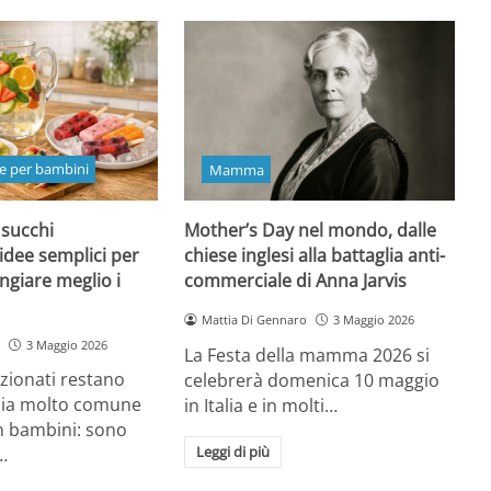
e per bambini
Mamma
 succhi
Mother’s Day nel mondo, dalle
 idee semplici per
chiese inglesi alla battaglia anti-
ngiare meglio i
commerciale di Anna Jarvis
Mattia Di Gennaro
3 Maggio 2026
3 Maggio 2026
La Festa della mamma 2026 si
ezionati restano
celebrerà domenica 10 maggio
oia molto comune
in Italia e in molti…
n bambini: sono
Leggi di più
…