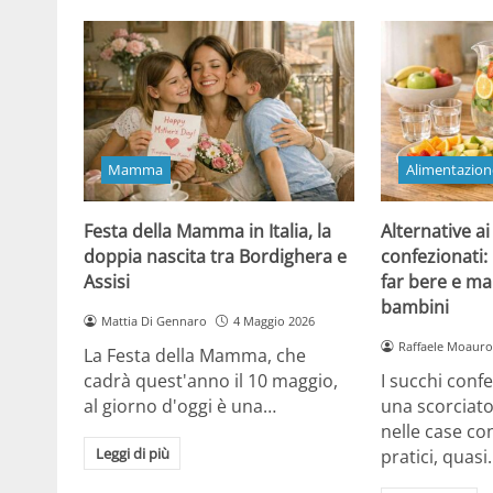
Mamma
Alimentazion
Festa della Mamma in Italia, la
Alternative ai
doppia nascita tra Bordighera e
confezionati:
Assisi
far bere e ma
bambini
Mattia Di Gennaro
4 Maggio 2026
Raffaele Moauro
La Festa della Mamma, che
cadrà quest'anno il 10 maggio,
I succhi conf
al giorno d'oggi è una…
una scorciat
nelle case co
Leggi di più
pratici, quasi