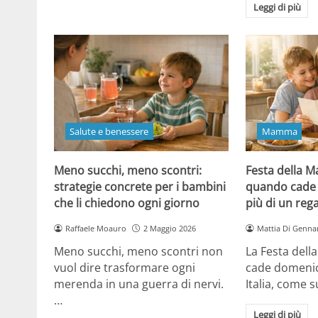
Leggi di più
Salute e benessere
Mamma
Meno succhi, meno scontri:
Festa della 
strategie concrete per i bambini
quando cade 
che li chiedono ogni giorno
più di un reg
Raffaele Moauro
2 Maggio 2026
Mattia Di Genna
Meno succhi, meno scontri non
La Festa del
vuol dire trasformare ogni
cade domenic
merenda in una guerra di nervi.
Italia, come
…
Leggi di più