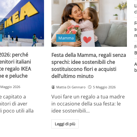
L
c
F
s
m
o
Mamma
F
B
 2026: perché
Festa della Mamma, regali senza
itori italiani
sprechi: idee sostenibili che
A
e regalo IKEA
sostituiscono fiori e acquisti
b
ine e peluche
dell’ultimo minuto
 Maggio 2026
Mattia Di Gennaro
5 Maggio 2026
 capitato a
Vuoi fare un regalo a tua madre
itori di aver
in occasione della sua festa: le
i poco utili alla
idee sostenibili…
Leggi di più