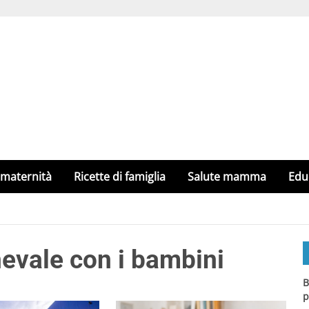
 maternità
Ricette di famiglia
Salute mamma
Edu
nevale con i bambini
B
p