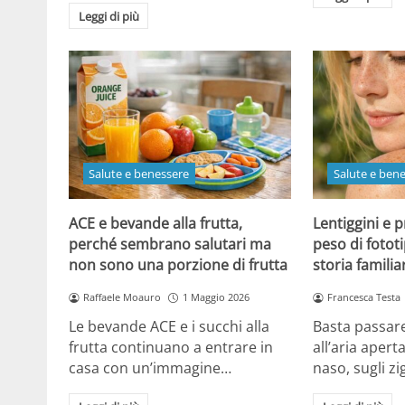
Leggi di più
Salute e benessere
Salute e ben
ACE e bevande alla frutta,
Lentiggini e p
perché sembrano salutari ma
peso di fotot
non sono una porzione di frutta
storia familia
Raffaele Moauro
1 Maggio 2026
Francesca Testa
Le bevande ACE e i succhi alla
Basta passar
frutta continuano a entrare in
all’aria apert
casa con un’immagine…
naso, sugli zi