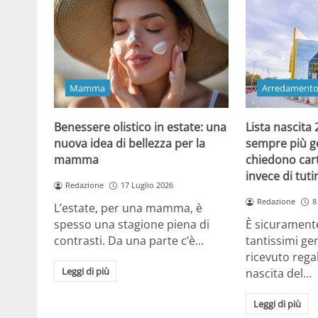
Mamma
Arredament
Benessere olistico in estate: una
Lista nascita
nuova idea di bellezza per la
sempre più gen
mamma
chiedono cart
invece di tut
Redazione
17 Luglio 2026
Redazione
8
L’estate, per una mamma, è
spesso una stagione piena di
È sicuramente
contrasti. Da una parte c’è…
tantissimi gen
ricevuto regal
Leggi di più
nascita del…
Leggi di più