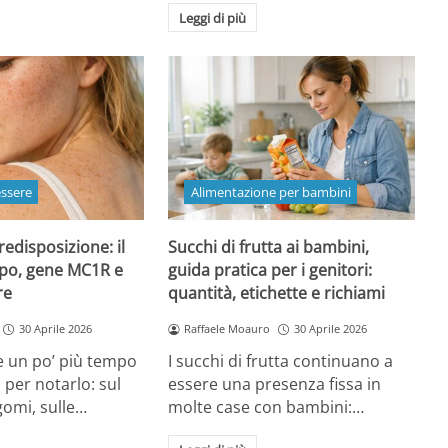
Leggi di più
essere
Alimentazione per bambini
redisposizione: il
Succhi di frutta ai bambini,
ipo, gene MC1R e
guida pratica per i genitori:
re
quantità, etichette e richiami
30 Aprile 2026
Raffaele Moauro
30 Aprile 2026
e un po’ più tempo
I succhi di frutta continuano a
a per notarlo: sul
essere una presenza fissa in
gomi, sulle…
molte case con bambini:…