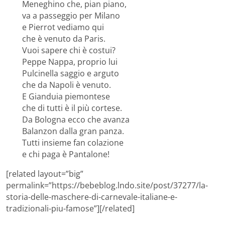
Meneghino che, pian piano,
va a passeggio per Milano
e Pierrot vediamo qui
che è venuto da Paris.
Vuoi sapere chi è costui?
Peppe Nappa, proprio lui
Pulcinella saggio e arguto
che da Napoli è venuto.
E Gianduia piemontese
che di tutti è il più cortese.
Da Bologna ecco che avanza
Balanzon dalla gran panza.
Tutti insieme fan colazione
e chi paga è Pantalone!
[related layout=”big”
permalink=”https://bebeblog.lndo.site/post/37277/la-
storia-delle-maschere-di-carnevale-italiane-e-
tradizionali-piu-famose”][/related]