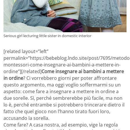
Serious girl lecturing little sister in domestic interior
[related layout=”left”
permalink=”https://bebeblog.lndo.site/post/7695/metodo
montessori-come-insegnare-ai-bambini-a-mettere-in-
ordine”][/related]
Come insegnare ai bambini a mettere
in ordine
? Ci vorrebbero giorni per poter affrontare
questo argomento, ma oggi voglio soffermarmi su un
aspetto: come fare a insegnare a mettere in ordine a
due sorelle. Sì, perché sembrerebbe più facile, ma non
lo è, perché entrambe si potrebbero trincerare dietro il
fatto che quel gioco non l’hanno tirato fuori loro,
accusando la sorella.
Come fare? A casa nostra, ad esempio, vige la regola